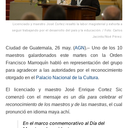
Licenciado y maestro José Cortez resaltó la labor magisterial y exhorta a
seguir trabajando por el desarrollo del país y la educación. / Foto: Carlos
Jacinto/Noé Pérez.
Ciudad de Guatemala, 26 may. (
AGN
).– Uno de los 10
maestros galardonados este martes con la Orden
Francisco Marroquín habló en representación del grupo
para agradecer a las autoridades por el reconocimiento
otorgado en el
Palacio Nacional de la Cultura
.
El licenciado y maestro José Enrique Cortez Sic
comenzó con el mensaje
es un día para celebrar el
reconocimiento de los maestros y de las maestras
, el cual
pronunció en idioma maya achí.
En el marco conmemorativo al Día del