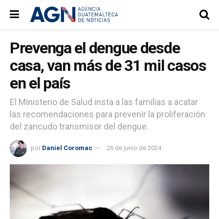
Prevenga el dengue desde
casa, van más de 31 mil casos
en el país
El Ministerio de Salud insta a las familias a acatar
las recomendaciones para prevenir la proliferación
del zancudo transmisor del dengue.
por
Daniel Coromac
26 de junio de 2024