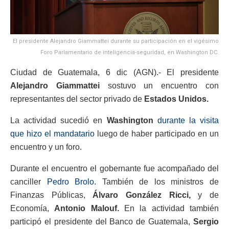
El presidente Alejandro Giammattei durante su participación en el vigésimo
Foro Parlamentario de inteligencia-seguridad, en Washington DC.
Ciudad de Guatemala, 6 dic (AGN).- El presidente
Alejandro Giammattei
sostuvo un encuentro con
representantes del sector privado de
Estados Unidos.
La actividad sucedió en
Washington
durante la visita
que hizo el mandatario
luego de haber participado en un
encuentro y un foro.
Durante el encuentro el gobernante fue acompañado del
canciller
Pedro Brolo.
También de los ministros de
Finanzas Públicas,
Álvaro González Ricci,
y de
Economía,
Antonio Malouf.
En la actividad también
participó el presidente del Banco de Guatemala,
Sergio