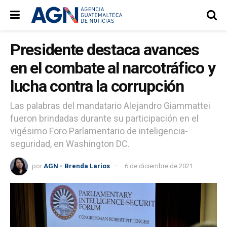
Presidente destaca avances
en el combate al narcotráfico y
lucha contra la corrupción
Las palabras del mandatario Alejandro Giammattei
fueron brindadas durante su participación en el
vigésimo Foro Parlamentario de inteligencia-
seguridad, en Washington DC.
por
AGN - Brenda Larios
6 de diciembre de 2021