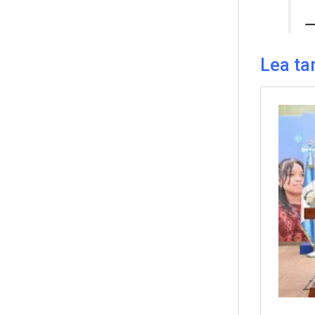
—
Lea ta