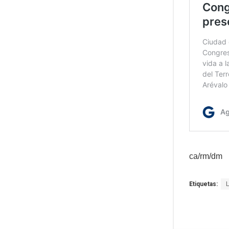
ca/rm/dm
Etiquetas: