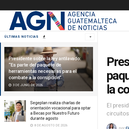
ÚLTIMAS NOTICIAS
Pres
Presidente sobre la ley antilavado:
“Es parte del paquete de
herramientas necesarias para el
paqu
combate a la corrupción”
la c
3 DE JUNIO DE 2026
Segeplan realiza charlas de
El presi
orientación vocacional para optar
circuitos
a Becas por Nuestro Futuro
durante agosto
8 DE AGOSTO DE 2026
por
C