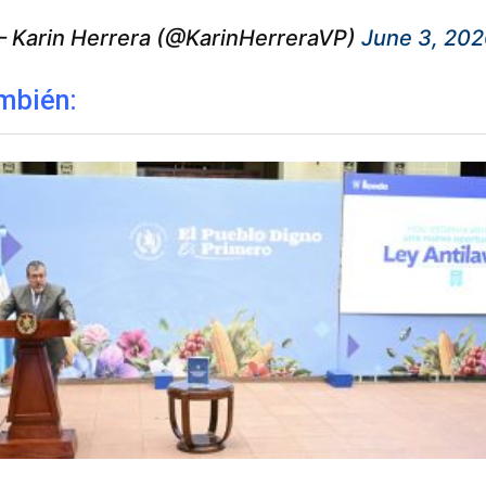
 Karin Herrera (@KarinHerreraVP)
June 3, 20
mbién: