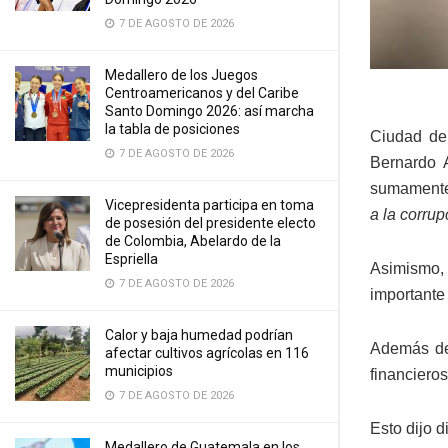
7 DE AGOSTO DE 2026
Medallero de los Juegos
Centroamericanos y del Caribe
Santo Domingo 2026: así marcha
la tabla de posiciones
Ciudad de
7 DE AGOSTO DE 2026
Bernardo A
sumamente
Vicepresidenta participa en toma
a la corrup
de posesión del presidente electo
de Colombia, Abelardo de la
Espriella
Asimismo, 
7 DE AGOSTO DE 2026
importante 
Calor y baja humedad podrían
Además de 
afectar cultivos agrícolas en 116
municipios
financieros
7 DE AGOSTO DE 2026
Esto dijo d
Medallero de Guatemala en los