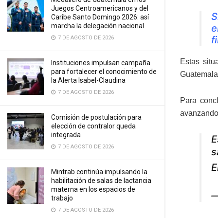
Juegos Centroamericanos y del
S
Caribe Santo Domingo 2026: así
marcha la delegación nacional
e
f
7 DE AGOSTO DE 2026
Estas situ
Instituciones impulsan campaña
para fortalecer el conocimiento de
Guatemala
la Alerta Isabel-Claudina
7 DE AGOSTO DE 2026
Para concl
avanzando 
Comisión de postulación para
elección de contralor queda
integrada
E
7 DE AGOSTO DE 2026
s
E
Mintrab continúa impulsando la
habilitación de salas de lactancia
materna en los espacios de
—
trabajo
7 DE AGOSTO DE 2026