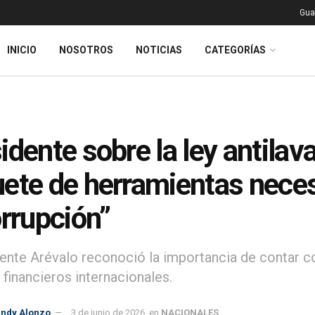
Gua
INICIO
NOSOTROS
NOTICIAS
CATEGORÍAS
idente sobre la ley antilav
ete de herramientas neces
orrupción”
dente Arévalo reconoció la importancia de contar co
 financieros internacionales.
indy Alonzo
3 de junio de 2026
en
NACIONALES