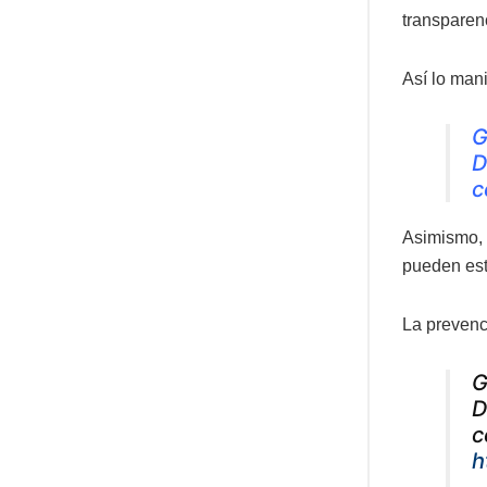
transparenc
Así lo mani
G
D
c
Asimismo, 
pueden est
La prevenci
G
D
c
h