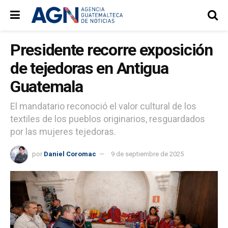
Presidente recorre exposición
de tejedoras en Antigua
Guatemala
El mandatario reconoció el valor cultural de los
textiles de los pueblos originarios, resguardados
por las mujeres tejedoras.
por
Daniel Coromac
9 de septiembre de 2025