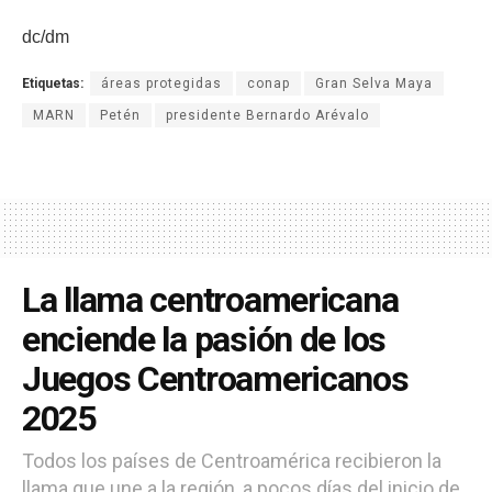
dc/dm
Etiquetas:
áreas protegidas
conap
Gran Selva Maya
MARN
Petén
presidente Bernardo Arévalo
La llama centroamericana
enciende la pasión de los
Juegos Centroamericanos
2025
Todos los países de Centroamérica recibieron la
llama que une a la región, a pocos días del inicio de