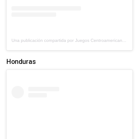
Una publicación compartida por Juegos Centroamericanos, Guatemala 2025 (@jcaguatemala2025)
Honduras