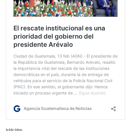
lr/dc/dm