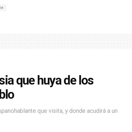
te
esia que huya de los
blo
ispanohablante que visita, y donde acudirá a un