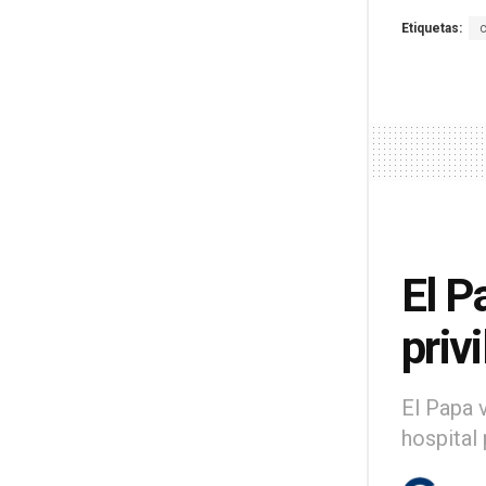
Etiquetas:
El P
priv
El Papa v
hospital 