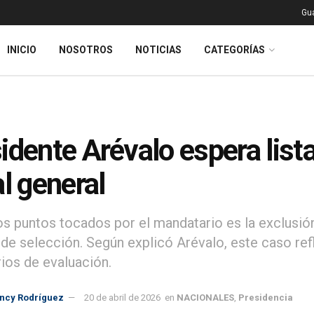
Gu
INICIO
NOSOTROS
NOTICIAS
CATEGORÍAS
idente Arévalo espera lista
al general
os puntos tocados por el mandatario es la exclusió
de selección. Según explicó Arévalo, este caso refl
rios de evaluación.
incy Rodríguez
20 de abril de 2026
en
NACIONALES
,
Presidencia