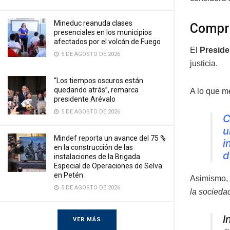
Mineduc reanuda clases
Compro
presenciales en los municipios
afectados por el volcán de Fuego
El
Preside
5 DE AGOSTO DE 2026
justicia.
“Los tiempos oscuros están
quedando atrás”, remarca
A lo que m
presidente Arévalo
5 DE AGOSTO DE 2026
C
u
Mindef reporta un avance del 75 %
i
en la construcción de las
d
instalaciones de la Brigada
Especial de Operaciones de Selva
en Petén
Asimismo, 
5 DE AGOSTO DE 2026
la socieda
I
VER MÁS