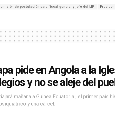
comisión de postulación para fiscal general y jefe del MP
Presiden
apa pide en Angola a la Igl
ilegios y no se aleje del pue
iajará mañana a Guinea Ecuatorial, el primer país h
psiquiátrico y una cárcel.