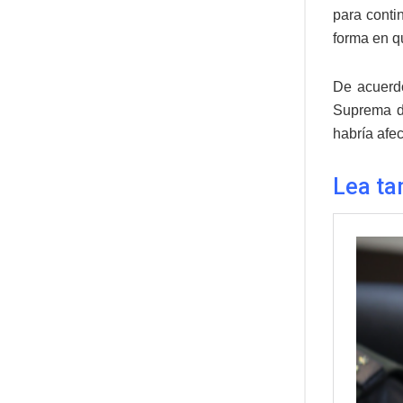
para conti
forma en qu
De acuerdo
Suprema de
habría afec
Lea ta