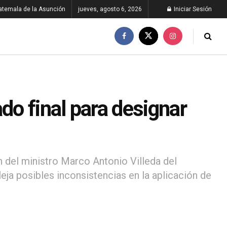
atemala de la Asunción
jueves, agosto 6, 2026
Iniciar Sesión
do final para designar
n del ministro Marco Antonio Villeda del
eja posibles inconsistencias en la aplicación de