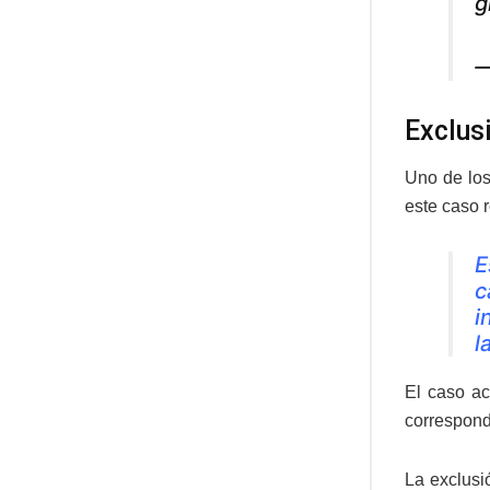
g
—
Exclus
Uno de los
este caso r
E
c
i
l
El caso ac
correspond
La exclusi