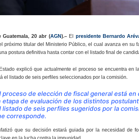
 Guatemala, 20 abr (
AGN
).–
El
presidente Bernardo Arév
el próximo titular del Ministerio Público, el cual avanza en s
una postura definitiva hasta contar con el listado final de cand
 Estado explicó que actualmente el proceso se encuentra en l
rá el listado de seis perfiles seleccionados por la comisión.
l proceso de elección de fiscal general está e
a etapa de evaluación de los distintos postulan
l listado de seis perfiles sugeridos por la comis
e corresponde.
fatizó que su decisión estará guiada por la necesidad de fort
clave en la lucha contra la impunidad.