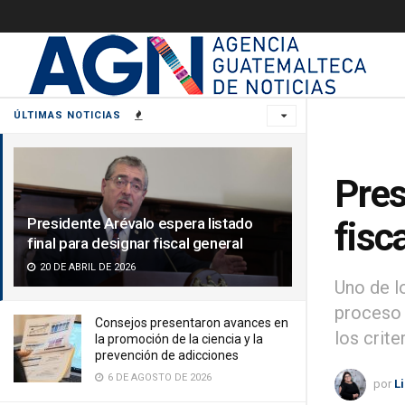
ÚLTIMAS NOTICIAS
Pres
Presidente Arévalo espera listado
fisc
final para designar fiscal general
20 DE ABRIL DE 2026
Uno de l
proceso 
Consejos presentaron avances en
los crite
la promoción de la ciencia y la
prevención de adicciones
6 DE AGOSTO DE 2026
por
L