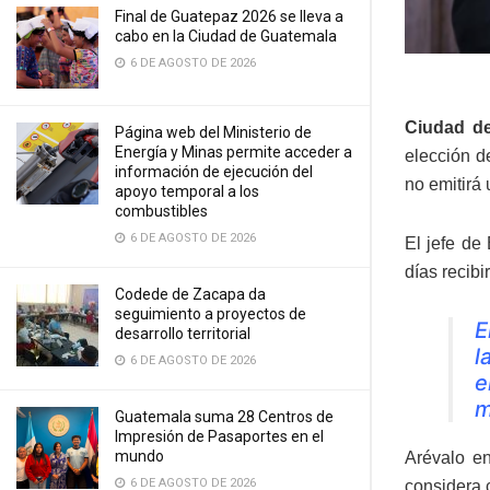
Final de Guatepaz 2026 se lleva a
cabo en la Ciudad de Guatemala
6 DE AGOSTO DE 2026
Ciudad de
Página web del Ministerio de
Energía y Minas permite acceder a
elección d
información de ejecución del
no emitirá 
apoyo temporal a los
combustibles
6 DE AGOSTO DE 2026
El jefe de
días recibi
Codede de Zacapa da
seguimiento a proyectos de
E
desarrollo territorial
l
6 DE AGOSTO DE 2026
e
m
Guatemala suma 28 Centros de
Impresión de Pasaportes en el
mundo
Arévalo en
6 DE AGOSTO DE 2026
considera 