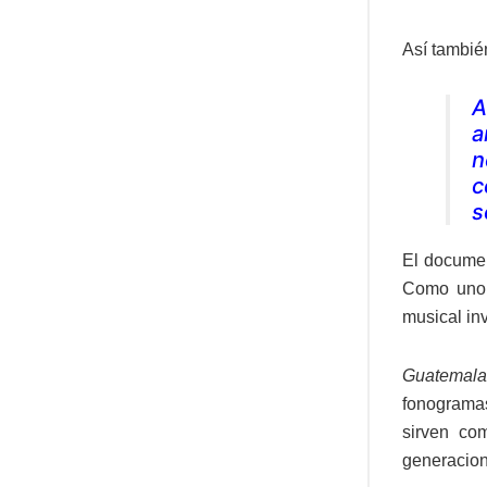
Así tambié
A
a
n
c
s
El documen
Como uno 
musical in
Guatemala
fonogramas
sirven co
generacion