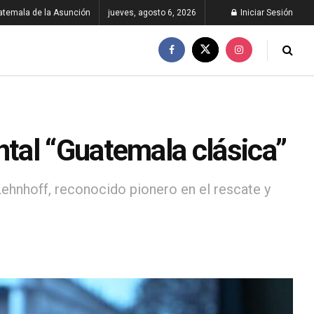
atemala de la Asunción
jueves, agosto 6, 2026
Iniciar Sesión
tal “Guatemala clásica”
Lehnhoff, reconocido pionero en el rescate y