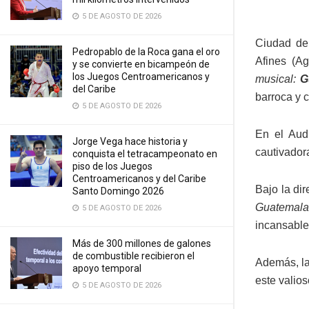
5 DE AGOSTO DE 2026
Ciudad de
Pedropablo de la Roca gana el oro
Afines (A
y se convierte en bicampeón de
los Juegos Centroamericanos y
musical:
Gu
del Caribe
barroca y 
5 DE AGOSTO DE 2026
En el Audi
Jorge Vega hace historia y
cautivador
conquista el tetracampeonato en
piso de los Juegos
Centroamericanos y del Caribe
Bajo la di
Santo Domingo 2026
Guatemala
5 DE AGOSTO DE 2026
incansable
Más de 300 millones de galones
de combustible recibieron el
Además, la
apoyo temporal
este valio
5 DE AGOSTO DE 2026