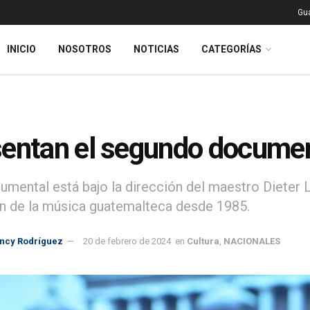
Gu
INICIO
NOSOTROS
NOTICIAS
CATEGORÍAS
entan el segundo documen
umental está bajo la dirección del maestro Dieter 
n de la música guatemalteca desde 1985.
incy Rodríguez
20 de febrero de 2024
en
Cultura
,
NACIONALES