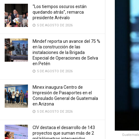
“Los tiempos oscuros están
quedando atrás”, remarca
presidente Arévalo
5 DE AGOSTO DE 2026
Mindef reporta un avance del 75 %
en la construcción de las
instalaciones de la Brigada
Especial de Operaciones de Selva
en Petén
5 DE AGOSTO DE 2026
Minex inaugura Centro de
Impresión de Pasaportes en el
Consulado General de Guatemala
en Arizona
5 DE AGOSTO DE 2026
CIV destaca el desarrollo de 143
proyectos que suman más de 2
Guatemala
mil kilómetros intervenidos