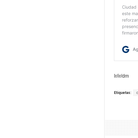
lr/ir/dm
Etiquetas: