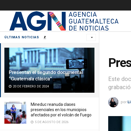
ÚLTIMAS NOTICIAS
Pres
Presentan el segundo documental
Este doc
“Guatemala clásica”
grabació
20 DE FEBRERO DE 2024
por
L
Mineduc reanuda clases
presenciales en los municipios
afectados por el volcán de Fuego
5 DE AGOSTO DE 2026