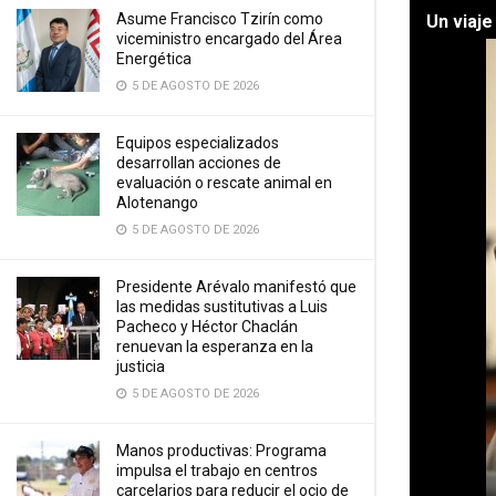
Asume Francisco Tzirín como
Un viaje
viceministro encargado del Área
Energética
5 DE AGOSTO DE 2026
Equipos especializados
desarrollan acciones de
evaluación o rescate animal en
Alotenango
5 DE AGOSTO DE 2026
Presidente Arévalo manifestó que
las medidas sustitutivas a Luis
Pacheco y Héctor Chaclán
renuevan la esperanza en la
justicia
5 DE AGOSTO DE 2026
Manos productivas: Programa
impulsa el trabajo en centros
carcelarios para reducir el ocio de