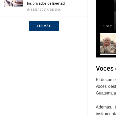
los privados de libertad
5 DE AGOSTO DE 2026
VER MÁS
1
de 9
Voces 
El documen
voces dest
Guatemala
Además, e
instrument