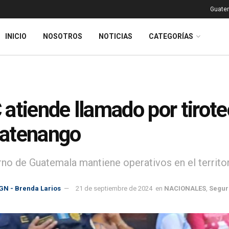
Guatem
INICIO
NOSOTROS
NOTICIAS
CATEGORÍAS
atiende llamado por tirote
atenango
rno de Guatemala mantiene operativos en el territor
GN - Brenda Larios
21 de septiembre de 2024
en
NACIONALES
,
Segur