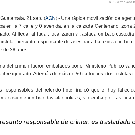
La PNC trasladó b
Guatemala, 21 sep. (
AGN
).- Una rápida movilización de agente
lba en la 7 calle y 0 avenida, en la calzada Centenario, zona
ado. Al llegar al lugar, localizaron y trasladaron bajo custodi
istola, presunto responsable de asesinar a balazos a un hombr
e de 28 años.
na del crimen fueron embalados por el Ministerio Público vari
alibre ignorado. Además de más de 50 cartuchos, dos pistolas cal
s responsables del referido hotel indicó que el hoy falle
an consumiendo bebidas alcohólicas, sin embargo, tras una 
resunto responsable de crimen es trasladado con