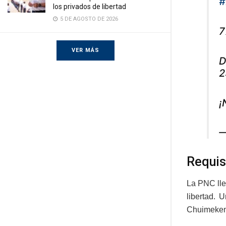
#
los privados de libertad
5 DE AGOSTO DE 2026
7
VER MÁS
D
2
¡
—
Requis
La PNC lle
libertad. 
Chuimeken