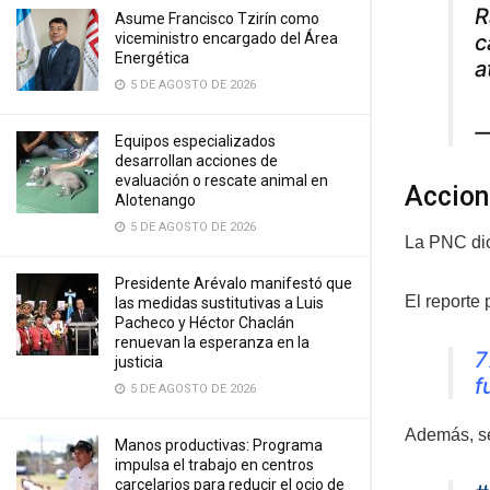
R
Asume Francisco Tzirín como
c
viceministro encargado del Área
Energética
a
5 DE AGOSTO DE 2026
—
Equipos especializados
desarrollan acciones de
evaluación o rescate animal en
Accion
Alotenango
5 DE AGOSTO DE 2026
La PNC dio
Presidente Arévalo manifestó que
El reporte 
las medidas sustitutivas a Luis
Pacheco y Héctor Chaclán
renuevan la esperanza en la
7
justicia
f
5 DE AGOSTO DE 2026
Además, se
Manos productivas: Programa
impulsa el trabajo en centros
carcelarios para reducir el ocio de