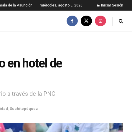
ala de la Asunción
miércoles, agosto 5, 2026
Iniciar Sesión
o en hotel de
io a través de la PNC.
idad
,
Suchitepéquez