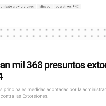
Combate a extorsiones
Mingob
operativos PNC
n mil 368 presuntos extor
4
as principales medidas adoptadas por la administrac
 contra las Extorsiones.