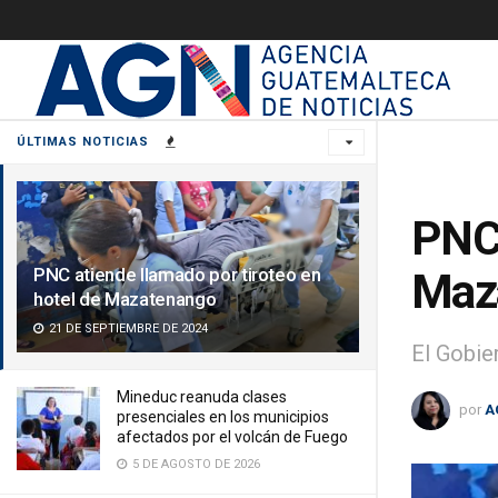
ÚLTIMAS NOTICIAS
PNC 
PNC atiende llamado por tiroteo en
Maz
hotel de Mazatenango
21 DE SEPTIEMBRE DE 2024
El Gobie
Mineduc reanuda clases
por
A
presenciales en los municipios
afectados por el volcán de Fuego
5 DE AGOSTO DE 2026