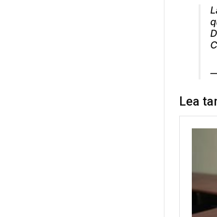
L
q
D
C
—
Lea ta