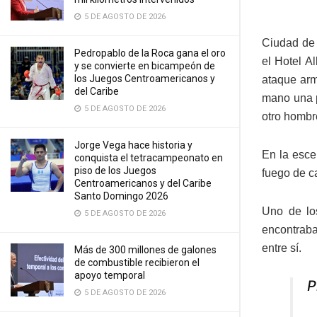
5 DE AGOSTO DE 2026
Ciudad de 
Pedropablo de la Roca gana el oro
el Hotel A
y se convierte en bicampeón de
los Juegos Centroamericanos y
ataque arm
del Caribe
mano una p
5 DE AGOSTO DE 2026
otro hombr
Jorge Vega hace historia y
En la esce
conquista el tetracampeonato en
piso de los Juegos
fuego de c
Centroamericanos y del Caribe
Santo Domingo 2026
Uno de lo
5 DE AGOSTO DE 2026
encontrab
entre sí.
Más de 300 millones de galones
de combustible recibieron el
apoyo temporal
P
5 DE AGOSTO DE 2026