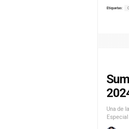
Etiquetas:
Suma
202
Una de l
Especial