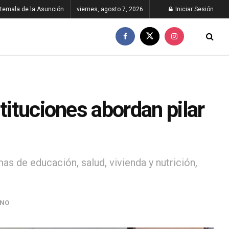
temala de la Asunción
viernes, agosto 7, 2026
Iniciar Sesión
tituciones abordan pilar
as de educación, salud, vivienda y nutrición,
RNO