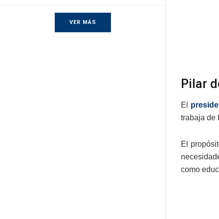
VER MÁS
Pilar d
El
preside
trabaja de 
El propósi
necesidade
como educac