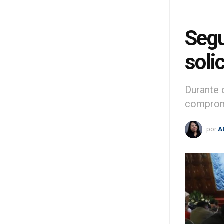
Segu
soli
Durante 
compromi
por
A