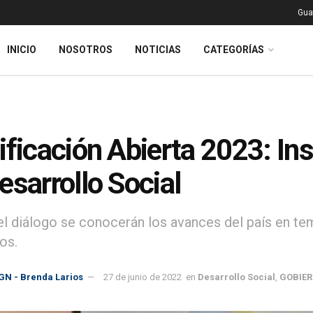
Gua
INICIO
NOSOTROS
NOTICIAS
CATEGORÍAS
ificación Abierta 2023: Ins
esarrollo Social
el diálogo se conocerán los avances del país en tem
os.
GN - Brenda Larios
27 de junio de 2022
en
Desarrollo Social
,
GOBIE