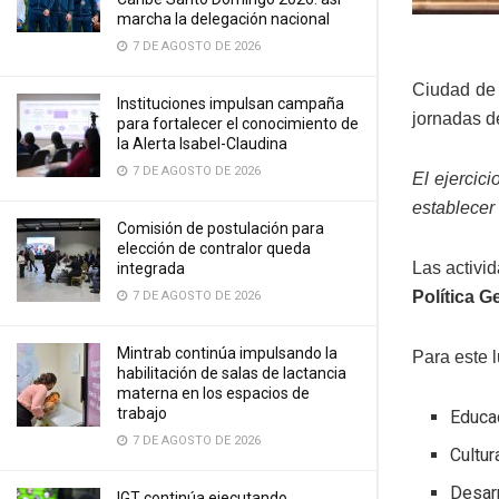
marcha la delegación nacional
7 DE AGOSTO DE 2026
Ciudad de 
Instituciones impulsan campaña
jornadas de
para fortalecer el conocimiento de
la Alerta Isabel-Claudina
7 DE AGOSTO DE 2026
El ejercic
establecer
Comisión de postulación para
elección de contralor queda
Las activi
integrada
Política G
7 DE AGOSTO DE 2026
Mintrab continúa impulsando la
Para este l
habilitación de salas de lactancia
materna en los espacios de
trabajo
Educac
7 DE AGOSTO DE 2026
Cultur
Desarr
IGT continúa ejecutando