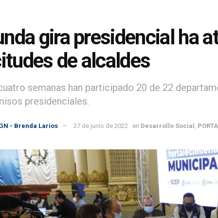
nda gira presidencial ha a
citudes de alcaldes
cuatro semanas han participado 20 de 22 departame
sos presidenciales.
GN - Brenda Larios
27 de junio de 2022
en
Desarrollo Social
,
PORT