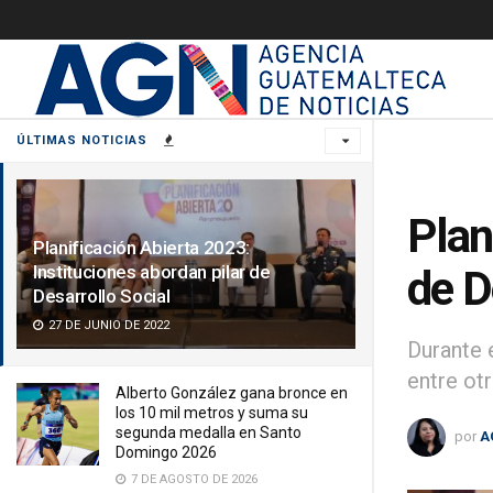
ÚLTIMAS NOTICIAS
Plan
Planificación Abierta 2023:
Instituciones abordan pilar de
de D
Desarrollo Social
27 DE JUNIO DE 2022
Durante 
entre otr
Alberto González gana bronce en
los 10 mil metros y suma su
segunda medalla en Santo
por
A
Domingo 2026
7 DE AGOSTO DE 2026