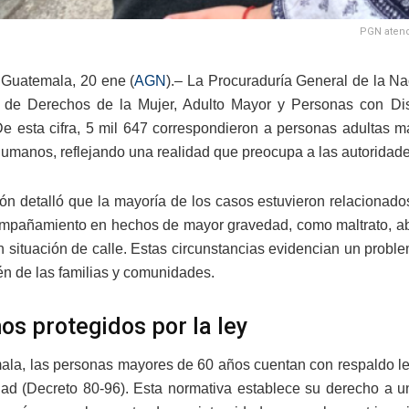
PGN atend
Guatemala, 20 ene (
AGN
).– La Procuraduría General de la N
n de Derechos de la Mujer, Adulto Mayor y Personas con Dis
De esta cifra, 5 mil 647 correspondieron a personas adultas 
umanos, reflejando una realidad que preocupa a las autoridades
ción detalló que la mayoría de los casos estuvieron relacionad
mpañamiento en hechos de mayor gravedad, como maltrato, aban
 situación de calle. Estas circunstancias evidencian un probl
én de las familias y comunidades.
os protegidos por la ley
la, las personas mayores de 60 años cuentan con respaldo leg
ad (Decreto 80-96). Esta normativa establece su derecho a una