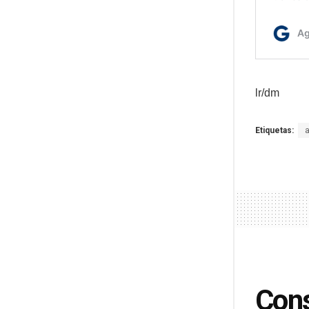
lr/dm
Etiquetas:
Cons