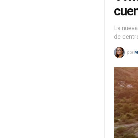
cuen
La nueva
de centr
por
M