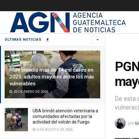
ÚLTIMAS NOTICIAS
PGN 
PGN atendió más de 14 mil casos en
2025: adultos mayores entre los más
mayo
vulnerables
20 DE ENERO DE 2026
De esta 
vulnerac
UBA brindó atención veterinaria a
comunidades afectadas por la
actividad del volcán de Fuego
por
L
6 DE AGOSTO DE 2026