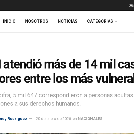
Gu
INICIO
NOSOTROS
NOTICIAS
CATEGORÍAS
atendió más de 14 mil cas
res entre los más vulnera
cifra, 5 mil 647 correspondieron a personas adulta
iones a sus derechos humanos.
incy Rodríguez
20 de enero de 2026
en
NACIONALES