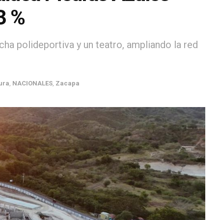
3 %
ha polideportiva y un teatro, ampliando la red
ura
,
NACIONALES
,
Zacapa