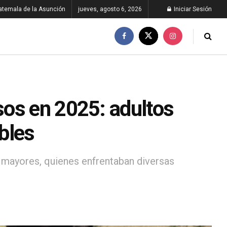
atemala de la Asunción
jueves, agosto 6, 2026
Iniciar Sesión
os en 2025: adultos
bles
s mayores, quienes enfrentaban diversas