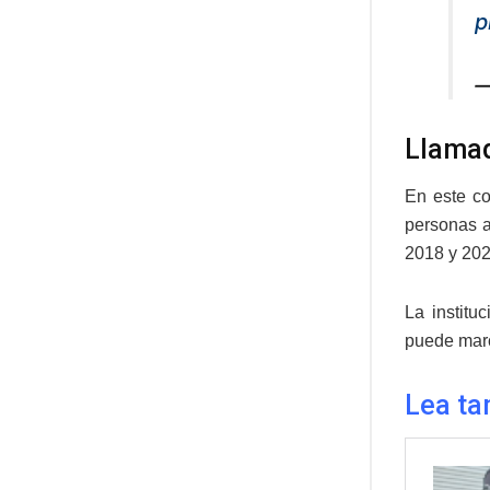
p
—
Llamad
En este co
personas a
2018 y 2020
La institu
puede marc
Lea ta