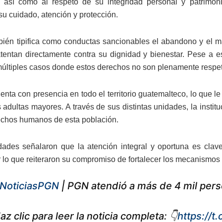
 así como al respeto de su integridad personal y patrimon
su cuidado, atención y protección.
bién tipifica como conductas sancionables el abandono y el m
tentan directamente contra su dignidad y bienestar. Pese a 
múltiples casos donde estos derechos no son plenamente respe
nta con presencia en todo el territorio guatemalteco, lo que l
adultas mayores. A través de sus distintas unidades, la instituc
echos humanos de esta población.
dades señalaron que la atención integral y oportuna es clav
r lo que reiteraron su compromiso de fortalecer los mecanismo
NoticiasPGN
| PGN atendió a más de 4 mil per
az clic para leer la noticia completa: 👇
https://