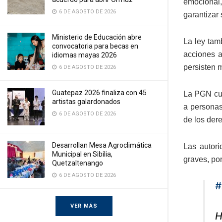
emocional,
6 DE AGOSTO DE 2026
garantizar 
Ministerio de Educación abre
La ley tam
convocatoria para becas en
acciones a
idiomas mayas 2026
persisten 
6 DE AGOSTO DE 2026
Guatepaz 2026 finaliza con 45
La PGN cue
artistas galardonados
a personas 
6 DE AGOSTO DE 2026
de los der
Desarrollan Mesa Agroclimática
Las autori
Municipal en Sibilia,
graves, po
Quetzaltenango
6 DE AGOSTO DE 2026
#
VER MÁS
H