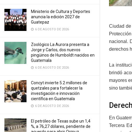
Ministerio de Cultura y Deportes
anuncia la edición 2027 de
Guatepaz
Ciudad de 
6 DE AGOSTO DE 2026
Protecció
nacional. 
Zoológico La Aurora presenta a
derechos h
Jorge y Carlos, dos nuevos
pingüinos de Humboldt nacidos en
Guatemala
La institu
6 DE AGOSTO DE 2026
brindó aco
mayores en
Concyt invierte 5.2 millones de
sino tambi
quetzales para fortalecer la
investigación e innovación
científica en Guatemala
Derech
6 DE AGOSTO DE 2026
En Guatema
El petróleo de Texas sube un 1,4
Tercera Ed
%, a 76,27 dólares, pendiente de
acuerdo para abrir Ormuz