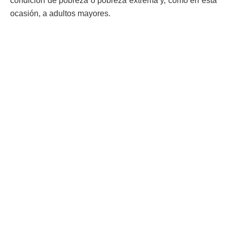
condición de pobreza o pobreza extrema y, como en esta
ocasión, a adultos mayores.