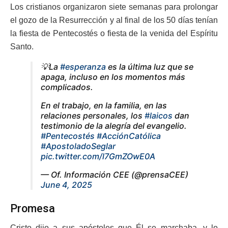
Los cristianos organizaron siete semanas para prolongar
el gozo de la Resurrección y al final de los 50 días tenían
la fiesta de Pentecostés o fiesta de la venida del Espíritu
Santo.
💡La
#esperanza
es la última luz que se
apaga, incluso en los momentos más
complicados.
En el trabajo, en la familia, en las
relaciones personales, los
#laicos
dan
testimonio de la alegría del evangelio.
#Pentecostés
#AcciónCatólica
#ApostoladoSeglar
pic.twitter.com/l7GmZOwE0A
— Of. Información CEE (@prensaCEE)
June 4, 2025
Promesa
Cristo dijo a sus apóstoles que Él se marchaba, y lo