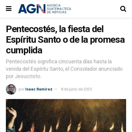
Pentecostés, la fiesta del
Espíritu Santo o de la promesa
cumplida
Pentecostés significa cincuenta días hasta la
venida del Espíritu Santo, el Consolador anunciado
por Jesucristo.
por
Isaac Ramirez
8 de junio de 2025