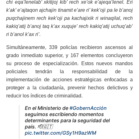
chi eqa’lenelab’ xkitijoj kib’ rech xe’ok e’ajeqa’lenel. Eri
k’ak’ e’ajtaqon ajchajin tinamit e’are ri’ kek’oji pa le b’anoj
puqchajinem rech kek’oji pa kachajixik ri winaqilal, rech
kakiq’atij b’anoj taq k’ax xuquje’ rech kakiq’atij uchuq’ab’
ri b’anol k’ax ri’.
Simultáneamente, 339 policías recibieron ascensos al
grado inmediato superior, y 167 elementos concluyeron
su proceso de especialización. Estos nuevos mandos
policiales tendrán la responsabilidad de la
implementación de acciones estratégicas enfocadas a
proteger a la ciudadanía, prevenir hechos delictivos y
reducir los índices de criminalidad.
En el Ministerio de
#GobernAcción
seguimos escribiendo momentos
determinantes para la seguridad del
país. 🫡🇬🇹
pic.twitter.com/GSy1H9azWM