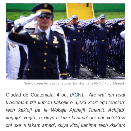
Nuevos agentes y ascensos en las filas de la PNC. / Foto: Mingob
Ciudad de Guatemala, 4 oct (
AGN
).–
Are wa’ jun retal
k’aslemam tzij kub’an kakojik e 3,223 k’ak’ eqa’lenelab’
rech kek’oji pa le Wokajil Ajchajil Tinamit. Achijab’
xuquje’ ixoqib’, ri xkiya ri kitzij kanima’ are chi’ xe’ok’ow
chi uxe’ ri lakam amaq’, xkiya kitzij kanima’ rech xkik’am