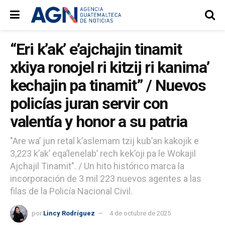
“Eri k’ak’ e’ajchajin tinamit
xkiya ronojel ri kitzij ri kanima’
kechajin pa tinamit” / Nuevos
policías juran servir con
valentía y honor a su patria
"Are wa’ jun retal k’aslemam tzij kub’an kakojik e
3,223 k’ak’ eqa’lenelab’ rech kek’oji pa le Wokajil
Ajchajil Tinamit". / Un hito histórico marca la
incorporación de 3 mil 223 nuevos agentes a las
filas de la Policía Nacional Civil.
por
Lincy Rodríguez
4 de octubre de 2025