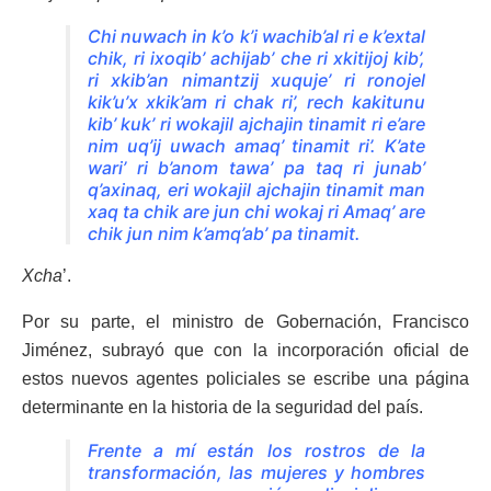
Chi nuwach in k’o k’i wachib’al ri e k’extal
chik, ri ixoqib’ achijab’ che ri xkitijoj kib’,
ri xkib’an nimantzij xuquje’ ri ronojel
kik’u’x xkik’am ri chak ri’, rech kakitunu
kib’ kuk’ ri wokajil ajchajin tinamit ri e’are
nim uq’ij uwach amaq’ tinamit ri’. K’ate
wari’ ri b’anom tawa’ pa taq ri junab’
q’axinaq, eri wokajil ajchajin tinamit man
xaq ta chik are jun chi wokaj ri Amaq’ are
chik jun nim k’amq’ab’ pa tinamit.
Xcha
’.
Por su parte, el ministro de Gobernación, Francisco
Jiménez, subrayó que con la incorporación oficial de
estos nuevos agentes policiales se escribe una página
determinante en la historia de la seguridad del país.
Frente a mí están los rostros de la
transformación, las mujeres y hombres