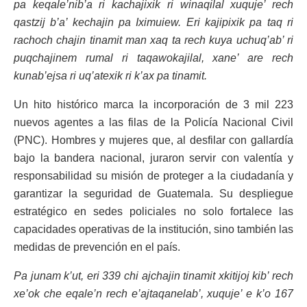
pa keqale’nib’a ri kachajixik ri winaqilal xuquje’ rech
qastzij b’a’ kechajin pa Iximuiew. Eri kajipixik pa taq ri
rachoch chajin tinamit man xaq ta rech kuya uchuq’ab’ ri
puqchajinem rumal ri taqawokajilal, xane’ are rech
kunab’ejsa ri uq’atexik ri k’ax pa tinamit.
Un hito histórico marca la incorporación de 3 mil 223
nuevos agentes a las filas de la Policía Nacional Civil
(PNC). Hombres y mujeres que, al desfilar con gallardía
bajo la bandera nacional, juraron servir con valentía y
responsabilidad su misión de proteger a la ciudadanía y
garantizar la seguridad de Guatemala. Su despliegue
estratégico en sedes policiales no solo fortalece las
capacidades operativas de la institución, sino también las
medidas de prevención en el país.
Pa junam k’ut, eri 339 chi ajchajin tinamit xkitijoj kib’ rech
xe’ok che eqale’n rech e’ajtaqanelab’, xuquje’ e k’o 167