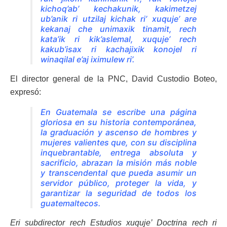
kichoq’ab’ kechakunik, kakimetzej
ub’anik ri utzilaj kichak ri’ xuquje’ are
kekanaj che unimaxik tinamit, rech
kata’ik ri kik’aslemal, xuquje’ rech
kakub’isax ri kachajixik konojel ri
winaqilal e’aj iximulew ri’.
El director general de la PNC, David Custodio Boteo,
expresó:
En Guatemala se escribe una página
gloriosa en su historia contemporánea,
la graduación y ascenso de hombres y
mujeres valientes que, con su disciplina
inquebrantable, entrega absoluta y
sacrificio, abrazan la misión más noble
y transcendental que pueda asumir un
servidor público, proteger la vida, y
garantizar la seguridad de todos los
guatemaltecos.
Eri subdirector rech Estudios xuquje’ Doctrina rech ri