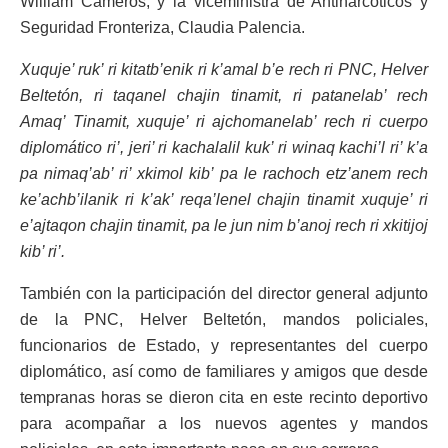
William Cameros, y la viceministra de Antinarcóticos y
Seguridad Fronteriza, Claudia Palencia.
Xuquje’ ruk’ ri kitatb’enik ri k’amal b’e rech ri PNC, Helver
Beltetón, ri taqanel chajin tinamit, ri patanelab’ rech
Amaq’ Tinamit, xuquje’ ri ajchomanelab’ rech ri cuerpo
diplomático ri’, jeri’ ri kachalalil kuk’ ri winaq kachi’l ri’ k’a
pa nimaq’ab’ ri’ xkimol kib’ pa le rachoch etz’anem rech
ke’achb’ilanik ri k’ak’ reqa’lenel chajin tinamit xuquje’ ri
e’ajtaqon chajin tinamit, pa le jun nim b’anoj rech ri xkitijoj
kib’ ri’.
También con la participación del director general adjunto
de la PNC, Helver Beltetón, mandos policiales,
funcionarios de Estado, y representantes del cuerpo
diplomático, así como de familiares y amigos que desde
tempranas horas se dieron cita en este recinto deportivo
para acompañar a los nuevos agentes y mandos