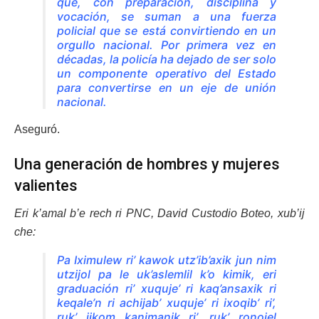
que, con preparación, disciplina y
vocación, se suman a una fuerza
policial que se está convirtiendo en un
orgullo nacional. Por primera vez en
décadas, la policía ha dejado de ser solo
un componente operativo del Estado
para convertirse en un eje de unión
nacional.
Aseguró.
Una generación de hombres y mujeres
valientes
Eri k’amal b’e rech ri PNC, David Custodio Boteo, xub’ij
che:
Pa Iximulew ri’ kawok utz’ib’axik jun nim
utzijol pa le uk’aslemlil k’o kimik, eri
graduación ri’ xuquje’ ri kaq’ansaxik ri
keqale’n ri achijab’ xuquje’ ri ixoqib’ ri’,
ruk’ jikom kanimanik ri’, ruk’ ronojel