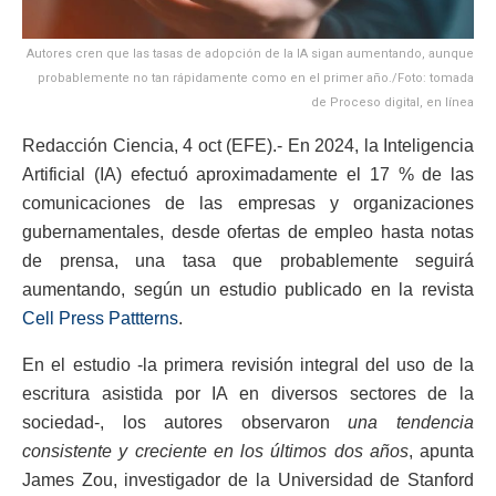
Autores cren que las tasas de adopción de la IA sigan aumentando, aunque
probablemente no tan rápidamente como en el primer año./Foto: tomada
de Proceso digital, en línea
Redacción Ciencia, 4 oct (EFE).- En 2024, la Inteligencia
Artificial (IA) efectuó aproximadamente el 17 % de las
comunicaciones de las empresas y organizaciones
gubernamentales, desde ofertas de empleo hasta notas
de prensa, una tasa que probablemente seguirá
aumentando, según un estudio publicado en la revista
Cell Press Pattterns
.
En el estudio -la primera revisión integral del uso de la
escritura asistida por IA en diversos sectores de la
sociedad-, los autores observaron
una tendencia
consistente y creciente en los últimos dos años
, apunta
James Zou, investigador de la Universidad de Stanford