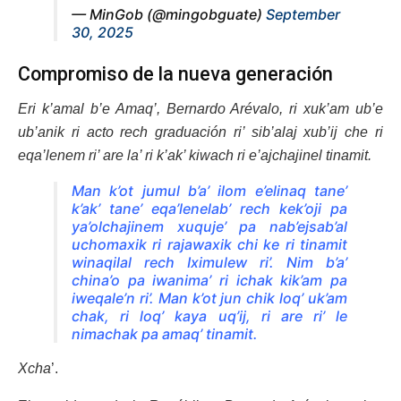
— MinGob (@mingobguate)
September
30, 2025
Compromiso de la nueva generación
Eri k’amal b’e Amaq’, Bernardo Arévalo, ri xuk’am ub’e
ub’anik ri acto rech graduación ri’ sib’alaj xub’ij che ri
eqa’lenem ri’ are la’ ri k’ak’ kiwach ri e’ajchajinel tinamit.
Man k’ot jumul b’a’ ilom e’elinaq tane’
k’ak’ tane’ eqa’lenelab’ rech kek’oji pa
ya’olchajinem xuquje’ pa nab’ejsab’al
uchomaxik ri rajawaxik chi ke ri tinamit
winaqilal rech Iximulew ri’. Nim b’a’
china’o pa iwanima’ ri ichak kik’am pa
iweqale’n ri’. Man k’ot jun chik loq’ uk’am
chak, ri loq’ kaya uq’ij, ri are ri’ le
nimachak pa amaq’ tinamit.
Xcha
’.