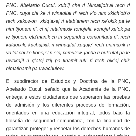
PNC, Abelardo Cucul, xub’ij che ri Nimatijob’al rech ri
PNC, xuya chi ke ri winaqilal ri’ rech k’o nim xkich’ob’o
rech xekowon xkiq’axej ri etab’anem rech xe’okik pa le
nim tijonem ri’, ci rij reta’maxik ronojelil, konojel xe’ok pa
le tijonem eta’manik ch iri seguridad comunitaria ri’, rech
kataqixik, kachajixik ri winaqilal xuquje’ rech unimaxik ri
ya’tal chi ke konojel ri e’aj iximulew, jacha ri nuk’utal pa le
uwokajil ri q’atoj tzij pa tinamit ruk’ ri rech nik’aj chik
nimatinamit pa uwachulew.
El subdirector de Estudios y Doctrina de la PNC,
Abelardo Cucul, señaló que la Academia de la PNC,
entrega a estos ciudadanos que superaron las pruebas
de admisión y los diferentes procesos de formación,
orientados en una educación integral, todos bajo la
filosofía de seguridad comunitaria, con la finalidad de
garantizar, proteger y respetar los derechos humanos de