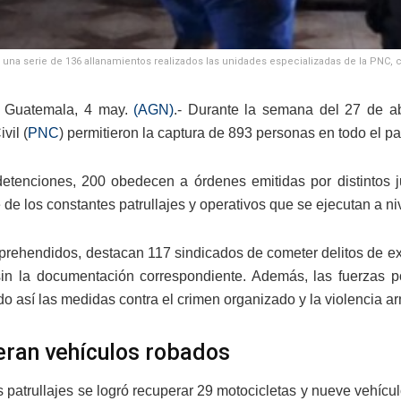
 una serie de 136 allanamientos realizados las unidades especializadas de la PNC, ca
 Guatemala, 4 may.
(AGN)
.- Durante la semana del 27 de abr
vil (
PNC
) permitieron la captura de 893 personas en todo el pa
etenciones, 200 obedecen a órdenes emitidas por distintos ju
de los constantes patrullajes y operativos que se ejecutan a ni
aprehendidos, destacan 117 sindicados de cometer delitos de e
in la documentación correspondiente. Además, las fuerzas pol
do así las medidas contra el crimen organizado y la violencia a
ran vehículos robados
s patrullajes se logró recuperar 29 motocicletas y nueve vehícu