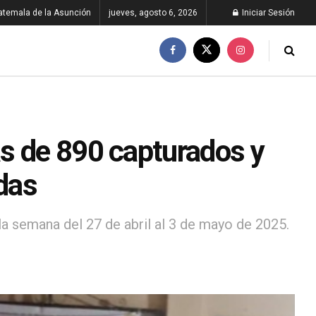
atemala de la Asunción
jueves, agosto 6, 2026
Iniciar Sesión
s de 890 capturados y
adas
a semana del 27 de abril al 3 de mayo de 2025.