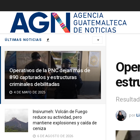
ÚLTIMAS NOTICIAS
Oper
Operativos de la PNC dejan más de
890 capturados y estructuras
estr
criminales debilitadas
4 DE MAYO DE 2025
Resultad
Insivumeh: Volcán de Fuego
por
L
reduce su actividad, pero
mantiene explosiones y caída de
ceniza
6 DE AGOSTO DE 2026