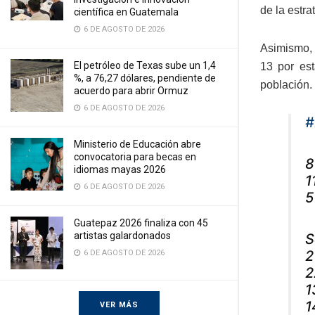
de la estra
científica en Guatemala
6 DE AGOSTO DE 2026
Asimismo, s
El petróleo de Texas sube un 1,4
13 por est
%, a 76,27 dólares, pendiente de
población.
acuerdo para abrir Ormuz
6 DE AGOSTO DE 2026
#
Ministerio de Educación abre
convocatoria para becas en
8
idiomas mayas 2026
1
6 DE AGOSTO DE 2026
5
Guatepaz 2026 finaliza con 45
artistas galardonados
S
2
6 DE AGOSTO DE 2026
2
1
1
VER MÁS