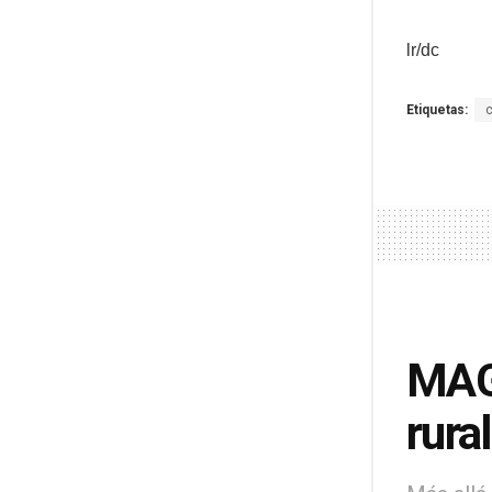
lr/dc
Etiquetas:
MAGA
rural