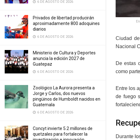
6 DE AGOSTO DE 2026
Privados de libertad producirán
En
aproximadamente 800 adoquines
diarios
6 DE AGOSTO DE 2026
Ciudad de
Nacional Ci
Ministerio de Cultura y Deportes
anuncia la edición 2027 de
De estas d
Guatepaz
como parte 
6 DE AGOSTO DE 2026
Zoológico La Aurora presenta a
Entre los 
Jorge y Carlos, dos nuevos
de fuego s
pingüinos de Humboldt nacidos en
fortalecien
Guatemala
6 DE AGOSTO DE 2026
Recupe
Concyt invierte 5.2 millones de
quetzales para fortalecer la
Durante lo
investigación e innovación