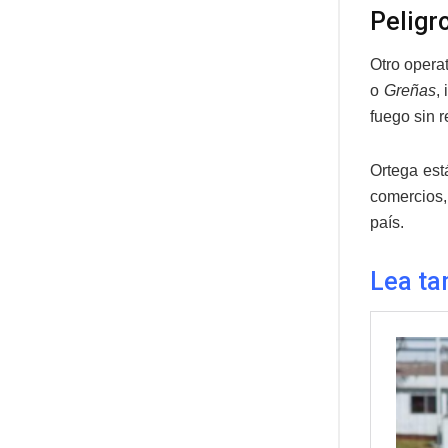
Peligr
Otro opera
o
Greñas
,
fuego sin r
Ortega est
comercios,
país.
Lea ta