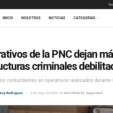
Gu
INICIO
NOSOTROS
NOTICIAS
CATEGORÍAS
ativos de la PNC dejan má
ucturas criminales debilit
os contundentes en operativos realizados durante l
incy Rodríguez
4 de mayo de 2025
en
NACIONALES
,
Seguridad