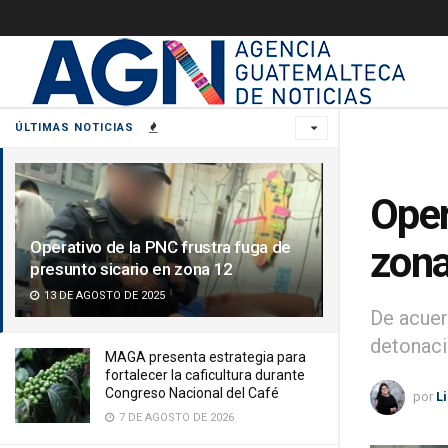
ÚLTIMAS NOTICIAS
Oper
Operativo de la PNC frustra fuga de
zona
presunto sicario en zona 12
13 DE AGOSTO DE 2025
De acuer
detonaci
MAGA presenta estrategia para
fortalecer la caficultura durante
Congreso Nacional del Café
por
L
7 DE AGOSTO DE 2026