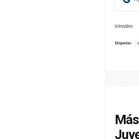
lr/rm/dm
Etiquetas:
Más 
Juve