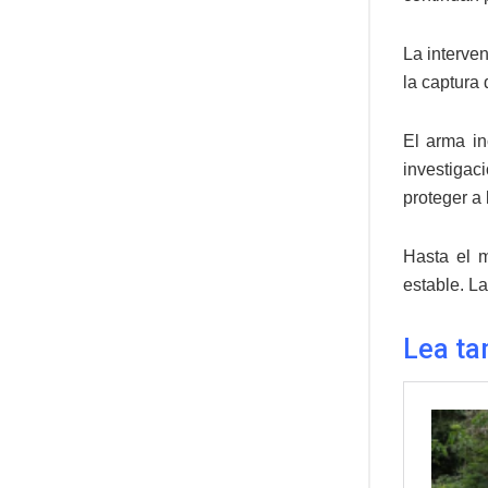
La interven
la captura 
El arma in
investiga
proteger a 
Hasta el m
estable. La
Lea ta