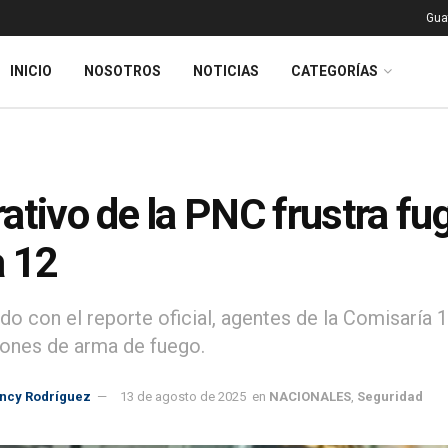
Gua
INICIO
NOSOTROS
NOTICIAS
CATEGORÍAS
ativo de la PNC frustra fu
 12
do con el reporte oficial, agentes de la Comisaría
ones de arma de fuego.
incy Rodríguez
13 de agosto de 2025
en
NACIONALES
,
Seguridad