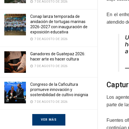
7 DE AGOSTO DE 2026
En el enfr
Conap lanza temporada de
anidación de tortugas marinas
atendido d
2026-2027 con inauguración de
exposición educativa
U
7 DE AGOSTO DE 2026
h
a
Ganadores de Guatepaz 2026:
hacer arte es hacer cultura
7 DE AGOSTO DE 2026
—
Captur
Congreso de la Caficultura
promueve innovación y
sostenibilidad de cultivo insignia
Los agente
7 DE AGOSTO DE 2026
parte de l
Fuentes of
VER MÁS
continúan p