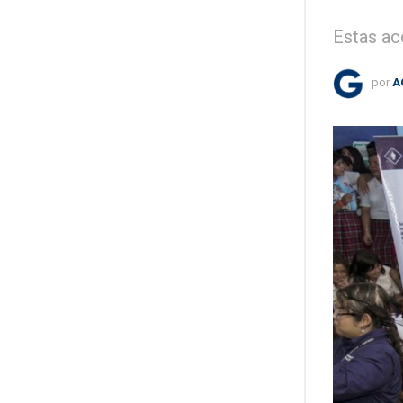
Estas ac
por
A