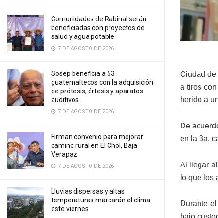
Comunidades de Rabinal serán
beneficiadas con proyectos de
salud y agua potable
7 DE AGOSTO DE 2026
Sosep beneficia a 53
Ciudad de 
guatemaltecos con la adquisición
a tiros co
de prótesis, órtesis y aparatos
herido a un
auditivos
7 DE AGOSTO DE 2026
De acuerdo
Firman convenio para mejorar
en la 3a. c
camino rural en El Chol, Baja
Verapaz
Al llegar a
7 DE AGOSTO DE 2026
lo que los
Lluvias dispersas y altas
temperaturas marcarán el clima
Durante el
este viernes
bajo custod