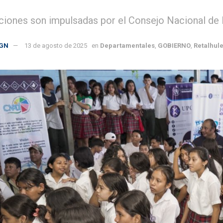
ciones son impulsadas por el Consejo Nacional de 
GN
13 de agosto de 2025
en
Departamentales
,
GOBIERNO
,
Retalhul