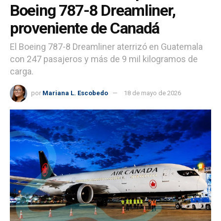
Boeing 787-8 Dreamliner,
proveniente de Canadá
El Boeing 787-8 Dreamliner aterrizó en Guatemala
con 247 pasajeros y más de 9 mil kilogramos de
carga.
por
Mariana L. Escobedo
18 de mayo de 2026