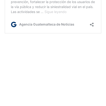
ml/dc
Etiquetas:
Aeropuerto La Aurora
Air Canada
DGAC