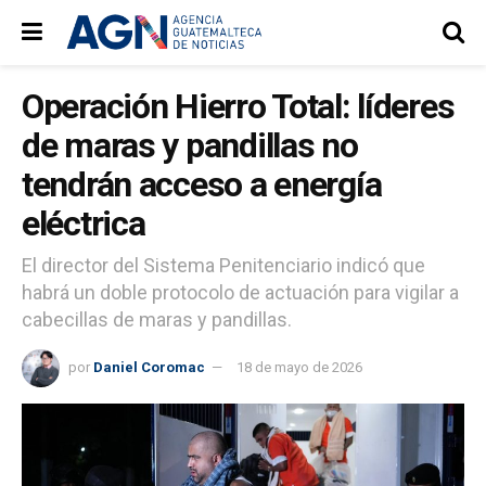
Operación Hierro Total: líderes
de maras y pandillas no
tendrán acceso a energía
eléctrica
El director del Sistema Penitenciario indicó que
habrá un doble protocolo de actuación para vigilar a
cabecillas de maras y pandillas.
por
Daniel Coromac
18 de mayo de 2026