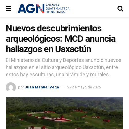
Nuevos descubrimientos
arqueológicos: MCD anuncia
hallazgos en Uaxactún
El Ministerio de Cultura y Deportes anunció nuevos
hallazgos en el sitio arqueológico Uaxactún, entre
estos hay esculturas, una pirámide y murales.
por
Juan Manuel Vega
29 de mayo de 2025