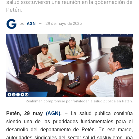
salud sostuvieron una reunión en la gobernación de
Petén.
por
AGN
29 de mayo de 2025
Reafirman compromiso por fortalecer la salud pública en Petén.
Petén, 29 may
(AGN)
. –
La salud pública continúa
siendo una de las prioridades fundamentales para el
desarrollo del departamento de Petén. En ese marco,
autoridades sindicales del sector salud sostuvieron una