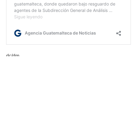
dc/dm
Etiquetas:
Ayutla
Ejército de Guatemala
Mindef
Mingob
narcotráfico
PNC
San Marcos
Seguridad