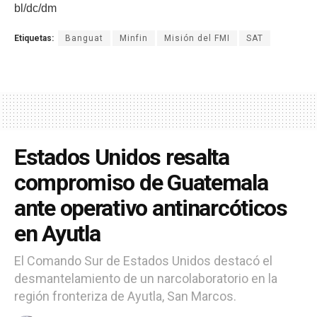
bl/dc/dm
Etiquetas:
Banguat
Minfin
Misión del FMI
SAT
Estados Unidos resalta
compromiso de Guatemala
ante operativo antinarcóticos
en Ayutla
El Comando Sur de Estados Unidos destacó el
desmantelamiento de un narcolaboratorio en la
región fronteriza de Ayutla, San Marcos.