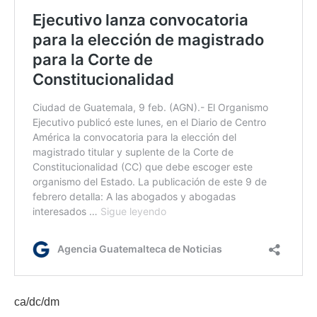
ca/dc/dm