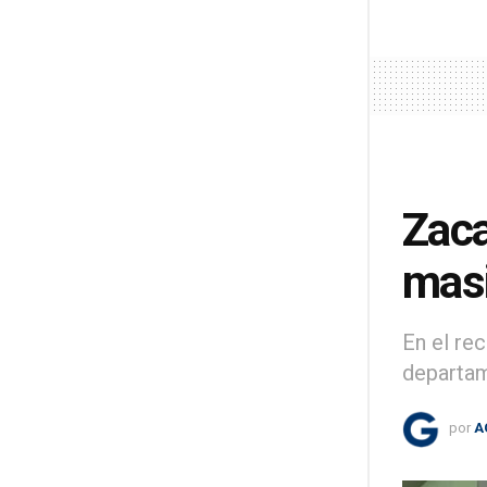
Zaca
masi
En el rec
departa
por
A