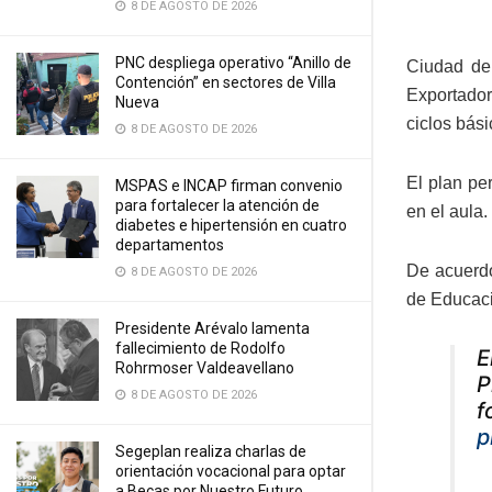
8 DE AGOSTO DE 2026
PNC despliega operativo “Anillo de
Ciudad de
Contención” en sectores de Villa
Exportador
Nueva
ciclos bási
8 DE AGOSTO DE 2026
El plan pe
MSPAS e INCAP firman convenio
para fortalecer la atención de
en el aula.
diabetes e hipertensión en cuatro
departamentos
De acuerdo
8 DE AGOSTO DE 2026
de Educaci
Presidente Arévalo lamenta
fallecimiento de Rodolfo
E
Rohrmoser Valdeavellano
P
8 DE AGOSTO DE 2026
f
p
Segeplan realiza charlas de
orientación vocacional para optar
a Becas por Nuestro Futuro