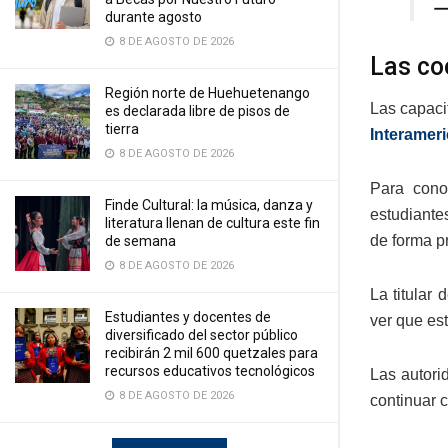
—
durante agosto
8 DE AGOSTO DE 2026
Las co
Región norte de Huehuetenango
Las capaci
es declarada libre de pisos de
tierra
Interameri
8 DE AGOSTO DE 2026
Para cono
Finde Cultural: la música, danza y
estudiante
literatura llenan de cultura este fin
de forma pr
de semana
8 DE AGOSTO DE 2026
La titular
Estudiantes y docentes de
ver que es
diversificado del sector público
recibirán 2 mil 600 quetzales para
recursos educativos tecnológicos
Las autori
8 DE AGOSTO DE 2026
continuar c