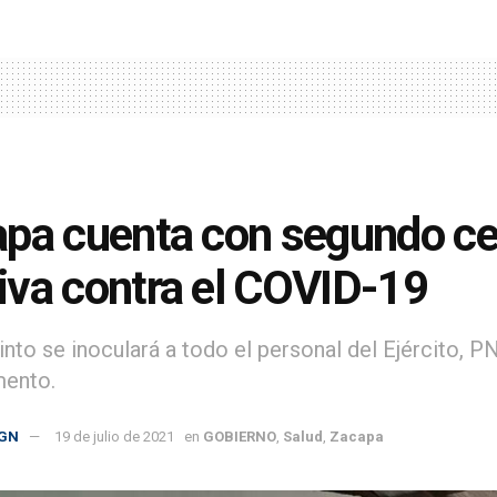
pa cuenta con segundo ce
va contra el COVID-19
into se inoculará a todo el personal del Ejército, 
mento.
GN
19 de julio de 2021
en
GOBIERNO
,
Salud
,
Zacapa