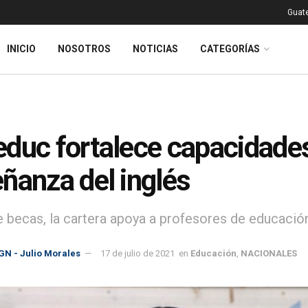
Guat
INICIO
NOSOTROS
NOTICIAS
CATEGORÍAS
duc fortalece capacidades
ñanza del inglés
 becas, la cartera apoya a profesores de educación
GN - Julio Morales
17 de julio de 2021
en
Educación
,
NACIONALES