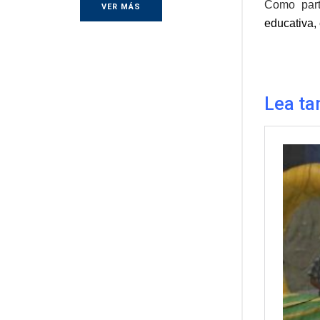
Como part
VER MÁS
educativa,
Lea ta