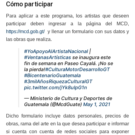
Cómo participar
Para aplicar a este programa, los artistas que deseen
participar deben ingresar a la página del MCD,
https://mcd.gob.gt/
y llenar un formulario con sus datos y
las obras que realiza.
#YoApoyoAlArtistaNacional
|
#VentanasArtísticas
se inaugura este
fin de semana en Paseo Cayalá. ¡No se
la pierda!
#CulturaMotorDesarrolloGT
#BicentenarioGuatemala
#3milAñosRiquezaCulturalGT
pic.twitter.com/jYk8uIpG1n
— Ministerio de Cultura y Deportes de
Guatemala (@McdGuate)
May 1, 2021
Dicho formulario incluye datos personales, precios de
obras, rama del arte en la que desea participar e informar
si cuenta con cuenta de redes sociales para exponer