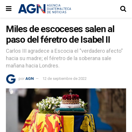
Miles de escoceses salen al
paso del féretro de Isabel II
Carlos III agradece a Escocia el "verdadero afecto"
hacia su madre; el féretro de la soberana sale
mañana hacia Londres.
por
AGN
12 de septiembre de 2022