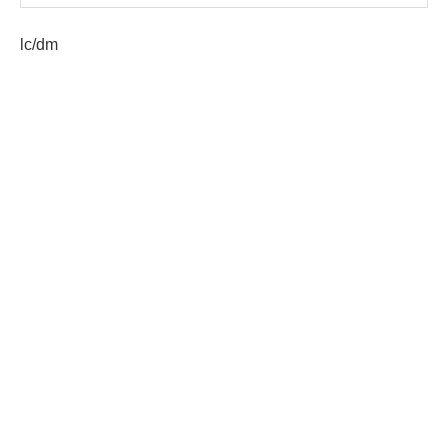
lc/dm
Etiquetas:
operativos PNC
AGN.GT - 2021
Sitio web desarrollado por:
SCSPR