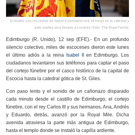
El féretro con los restos de Isabel II permanecerá 24 horas en la catedral y
este martes será llevado a Londres./Foto: The Royal Family.
Edimburgo (R. Unido), 12 sep (EFE).- En un profundo
silencio colectivo, miles de escoceses dieron este lunes
el último adiós a la reina
Isabel II
en Edimburgo. Los
ciudadanos levantaron sus teléfonos para captar el paso
del cortejo fúnebre por el casco histórico de la capital de
Escocia hasta la catedral gótica de St. Giles.
Con paso lento y el sonido de un cañonazo disparado
cada minuto desde el castillo de Edimburgo, el cortejo
fúnebre, con el rey Carlos III y sus hermanos, Ana, Andrés
y Eduardo, detrás, avanzó por la Royal Mile. Dicha
avenida atraviesa la parte más antigua de Edimburgo,
hasta el templo donde se instaló la capilla ardiente.