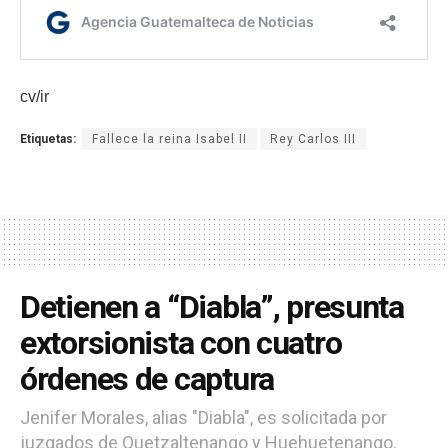
cv/ir
Etiquetas:
Fallece la reina Isabel II
Rey Carlos III
Detienen a “Diabla”, presunta
extorsionista con cuatro
órdenes de captura
Jenifer Morales, alias "Diabla", es solicitada por
juzgados de Quetzaltenango y Huehuetenango.