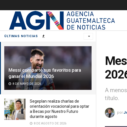
ÚLTIMAS NOTICIAS
Mess
Messi comparte sus favoritos para
202
ganar el Mundial 2026
8 DE MAYO DE 2026
A menos 
título.
Segeplan realiza charlas de
orientación vocacional para optar
a Becas por Nuestro Futuro
por
J
durante agosto
8 DE AGOSTO DE 2026