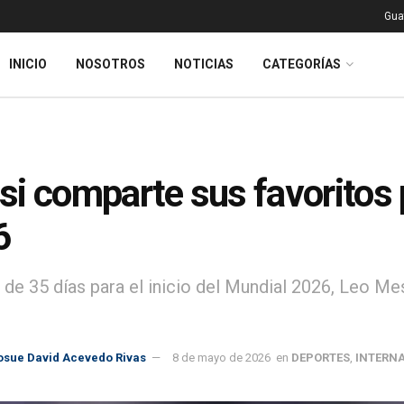
Gua
INICIO
NOSOTROS
NOTICIAS
CATEGORÍAS
i comparte sus favoritos 
6
de 35 días para el inicio del Mundial 2026, Leo Mes
osue David Acevedo Rivas
8 de mayo de 2026
en
DEPORTES
,
INTERN