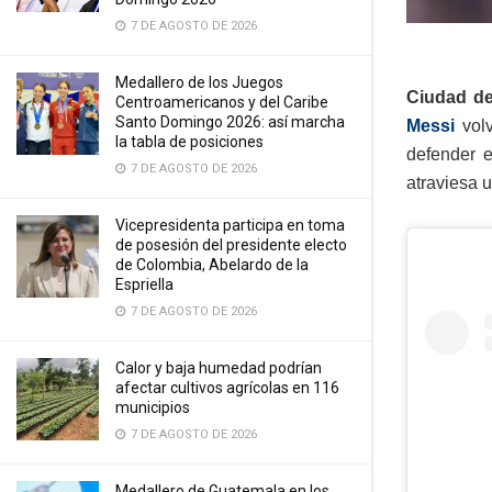
7 DE AGOSTO DE 2026
Medallero de los Juegos
Ciudad de
Centroamericanos y del Caribe
Santo Domingo 2026: así marcha
Messi
vol
la tabla de posiciones
defender e
7 DE AGOSTO DE 2026
atraviesa 
Vicepresidenta participa en toma
de posesión del presidente electo
de Colombia, Abelardo de la
Espriella
7 DE AGOSTO DE 2026
Calor y baja humedad podrían
afectar cultivos agrícolas en 116
municipios
7 DE AGOSTO DE 2026
Medallero de Guatemala en los