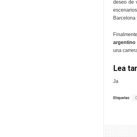
deseo de v
escenario
Barcelona
Finalment
argentino
una carrer
Lea ta
Ja
Etiquetas: