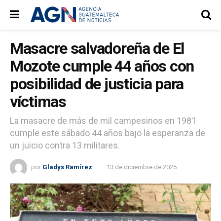
Masacre salvadoreña de El
Mozote cumple 44 años con
posibilidad de justicia para
víctimas
La masacre de más de mil campesinos en 1981
cumple este sábado 44 años bajo la esperanza de
un juicio contra 13 militares.
por
Gladys Ramírez
13 de diciembre de 2025