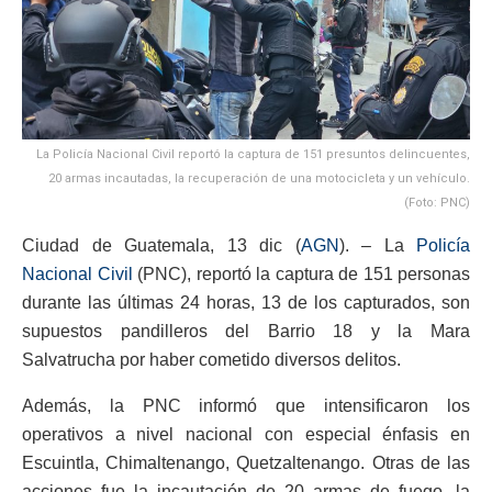
La Policía Nacional Civil reportó la captura de 151 presuntos delincuentes,
20 armas incautadas, la recuperación de una motocicleta y un vehículo.
(Foto: PNC)
Ciudad de Guatemala, 13 dic (
AGN
). – La
Policía
Nacional Civil
(PNC), reportó la captura de 151 personas
durante las últimas 24 horas, 13 de los capturados, son
supuestos pandilleros del Barrio 18 y la Mara
Salvatrucha por haber cometido diversos delitos.
Además, la PNC informó que intensificaron los
operativos a nivel nacional con especial énfasis en
Escuintla, Chimaltenango, Quetzaltenango. Otras de las
acciones fue la incautación de 20 armas de fuego, la