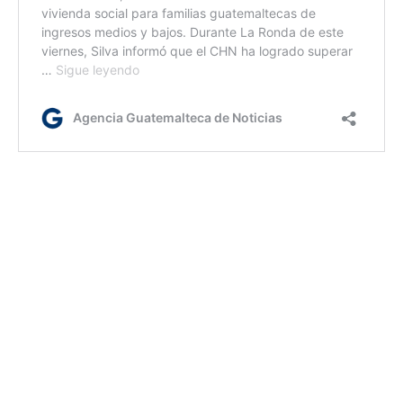
ca/dc/dm
Etiquetas:
Campaña de Vacunación Antirrábica