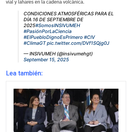
vial y lahares en la cadena volcánica.
CONDICIONES ATMOSFÉRICAS PARA EL
DÍA 16 DE SEPTIEMBRE DE
2025
#SomosINSIVUMEH
#PasiónPorLaCiencia
#ElPuebloDignoEsPrimero
#CIV
#ClimaGT
pic.twitter.com/DVf1SQjg0J
— INSIVUMEH (@insivumehgt)
September 15, 2025
Lea también: