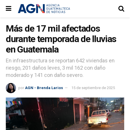
Más de 17 mil afectados
durante temporada de lluvias
en Guatemala
En infraestructura se reportan 642 viviendas en
riesgo, 201 daños leves, 3 mil 162 con daño
moderado y 141 con daño severo.
por
AGN - Brenda Larios
15 de septiembre de 2025