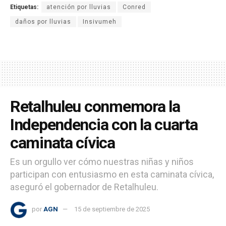
Etiquetas:
atención por lluvias
Conred
daños por lluvias
Insivumeh
Retalhuleu conmemora la
Independencia con la cuarta
caminata cívica
Es un orgullo ver cómo nuestras niñas y niños
participan con entusiasmo en esta caminata cívica,
aseguró el gobernador de Retalhuleu.
por
AGN
15 de septiembre de 2025