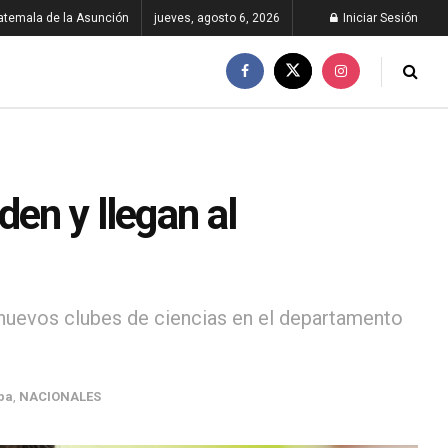
atemala de la Asunción
jueves, agosto 6, 2026
Iniciar Sesión
en y llegan al
 nuevos clubes de ciencias en el departamento
pa
,
NACIONALES