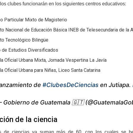
los clubes funcionarán en los siguientes centros educativos:
o Particular Mixto de Magisterio
uto Nacional de Educación Básica INEB de Telesecundaria de la A
uto Tecnológico Bilingüe
 de Estudios Diversificados
a Oficial Urbana Mixta, Jornada Vespertina La Javía
a Oficial Urbana para Niñas, Liceo Santa Catarina
anzamiento de
#ClubesDeCiencias
en Jutiapa.
 Gobierno de Guatemala 🇬🇹 (@GuatemalaGo
ión de la ciencia
s de ciencias ya suman más de 60, con los cuales se be