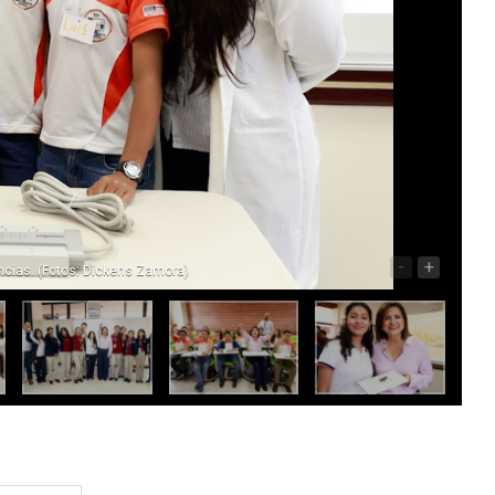
-
+
ncias. (Fotos: Dickens Zamora)