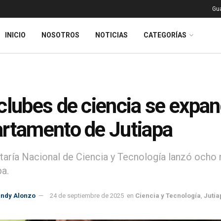
Gu
INICIO
NOSOTROS
NOTICIAS
CATEGORÍAS
clubes de ciencia se expand
rtamento de Jutiapa
taría Nacional de Ciencia y Tecnología lanzó ocho
pa.
indy Alonzo
24 de septiembre de 2025
en
Ciencia y Tecnología
,
Jutia