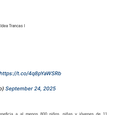
ldea Trancas I
https://t.co/4q8pYaWSRb
b)
September 24, 2025
neficia a al menos 800 niños, niñas y jóvenes de 11