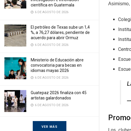
Asimismo, 
científica en Guatemala
6 DE AGOSTO DE 2026
Colegi
El petróleo de Texas sube un 1,4
Instit
%, a 76,27 dólares, pendiente de
acuerdo para abrir Ormuz
Instit
6 DE AGOSTO DE 2026
Centro
Escuel
Ministerio de Educación abre
convocatoria para becas en
Escuel
idiomas mayas 2026
6 DE AGOSTO DE 2026
L
Guatepaz 2026 finaliza con 45
artistas galardonados
—
6 DE AGOSTO DE 2026
Promoc
VER MÁS
Los clube