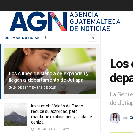
ÚLTIMAS NOTICIAS
Los 
Los clubes de ciencia se expanden y
depa
llegan al departamento de Jutiapa
24 DE SEPTIEMBRE DE 2025
La Secre
de Jutia
Insivumeh: Volcán de Fuego
reduce su actividad, pero
mantiene explosiones y caída de
por
C
ceniza
6 DE AGOSTO DE 2026