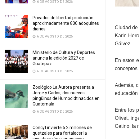
6 DE AGOSTO DE 2026
Privados de libertad producirán
aproximadamente 800 adoquines
Ciudad de 
diarios
Karin Herr
6 DE AGOSTO DE 2026
Gálvez.
Ministerio de Cultura y Deportes
anuncia la edición 2027 de
En estos e
Guatepaz
conceptos c
6 DE AGOSTO DE 2026
Además, cu
Zoológico La Aurora presenta a
Jorge y Carlos, dos nuevos
educación y
pingüinos de Humboldt nacidos en
Guatemala
Entre los 
6 DE AGOSTO DE 2026
Olivet, in
Cetino, la
Concyt invierte 5.2 millones de
quetzales para fortalecer la
investigación e innovación