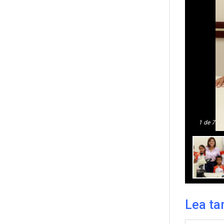
1
de 7
Lea ta