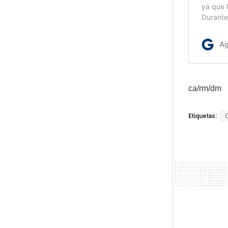
ca/rm/dm
Etiquetas: