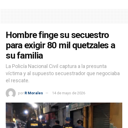
Hombre finge su secuestro
para exigir 80 mil quetzales a
su familia
La Policía Nacional Civil captura a la presunta
víctima y al supuesto secuestrador que negociaba
el rescate.
por
R Morales
14 de mayo de 2026