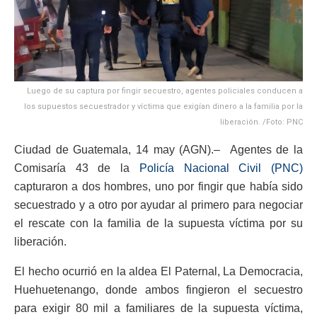
Luego de su captura por fingir secuestro, agentes policiales conducen a
los supuestos secuestrador y víctima que exigían dinero a la familia por la
liberación. /Foto: PNC
Ciudad de Guatemala, 14 may (AGN).– Agentes de la
Comisaría 43 de la
Policía Nacional Civil (PNC)
capturaron a dos hombres, uno por fingir que había sido
secuestrado y a otro por ayudar al primero para negociar
el rescate con la familia de la supuesta víctima por su
liberación.
El hecho ocurrió en la aldea El Paternal, La Democracia,
Huehuetenango, donde ambos fingieron el secuestro
para exigir 80 mil a familiares de la supuesta víctima,