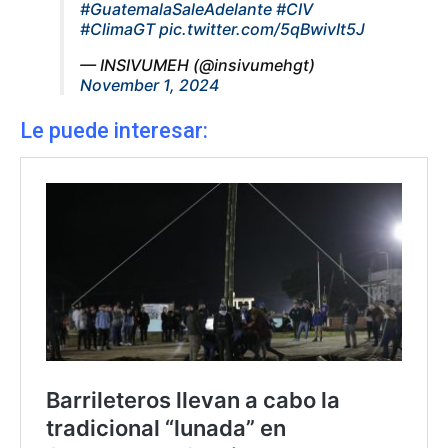
#GuatemalaSaleAdelante
#CIV
#ClimaGT
pic.twitter.com/5qBwivIt5J
— INSIVUMEH (@insivumehgt)
November 1, 2024
Le puede interesar: