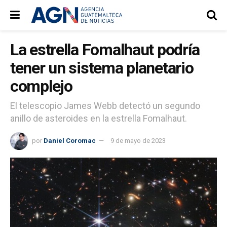
La estrella Fomalhaut podría
tener un sistema planetario
complejo
El telescopio James Webb detectó un segundo
anillo de asteroides en la estrella Fomalhaut.
por
Daniel Coromac
9 de mayo de 2023