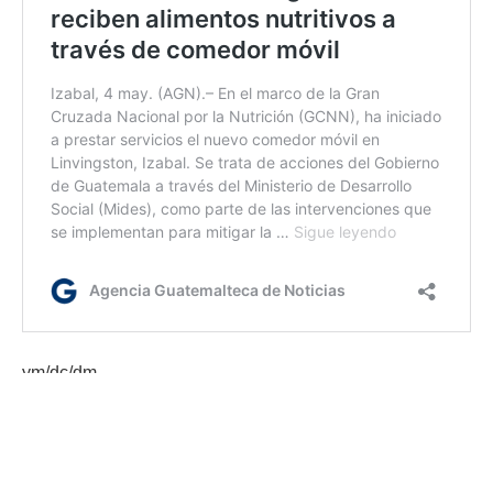
ym/dc/dm
Etiquetas:
huertos pedagógicos
Seguridad alimentaria