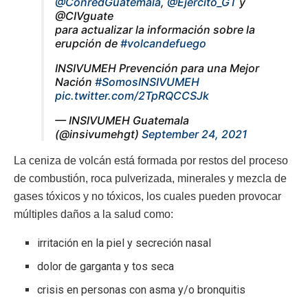
@ConredGuatemala
,
@Ejercito_GT
y
@CIVguate
para actualizar la información sobre la
erupción de
#volcandefuego
INSIVUMEH Prevención para una Mejor
Nación
#SomosINSIVUMEH
pic.twitter.com/2TpRQCCSJk
— INSIVUMEH Guatemala
(@insivumehgt)
September 24, 2021
La ceniza de volcán está formada por restos del proceso
de combustión, roca pulverizada, minerales y mezcla de
gases tóxicos y no tóxicos, los cuales pueden provocar
múltiples daños a la salud como:
irritación en la piel y secreción nasal
dolor de garganta y tos seca
crisis en personas con asma y/o bronquitis