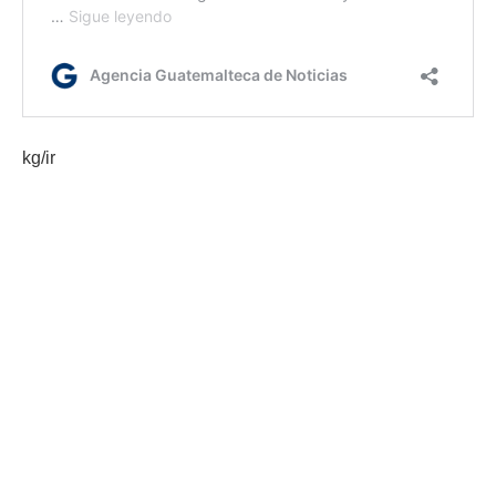
kg/ir
Via:
Gobernación Departamental de Escuintla
Etiquetas:
Policía Nacional Civil
prevención del delito