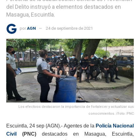
del Delito instruyó a elementos destacados en
Masagua, Escuintla.
por
AGN
24 de septiembre de 2021
Los efectivos destacaron la importancia de fortalecer y actualizar sus
conocimientos. /Foto: PNC
Escuintla, 24 sep (AGN).- Agentes de la
Policía Nacional
Civil
(PNC)
destacados en Masagua, Escuintla,