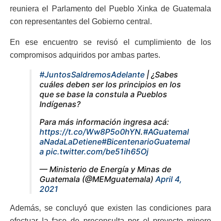
reuniera el Parlamento del Pueblo Xinka de Guatemala
con representantes del Gobierno central.
En ese encuentro se revisó el cumplimiento de los
compromisos adquiridos por ambas partes.
#JuntosSaldremosAdelante
| ¿Sabes
cuáles deben ser los principios en los
que se base la constula a Pueblos
Indígenas?
Para más información ingresa acá:
https://t.co/Ww8P5o0hYN
.
#AGuatemal
aNadaLaDetiene
#BicentenarioGuatemal
a
pic.twitter.com/be51ih65Oj
— Ministerio de Energía y Minas de
Guatemala (@MEMguatemala)
April 4,
2021
Además, se concluyó que existen las condiciones para
efectuar la fase de preconsulta por el proyecto minero