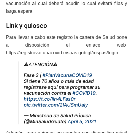
vacunación al cual deberá acudir, lo cual evitará filas y
larga espera.
Link y quiosco
Para llevar a cabo este registro la cartera de Salud pone
a disposición el enlace web
https://registrovacunacovid.mspas.gob.gt/mspas/login
⚠️ATENCIÓN⚠️
Fase 2 |
#PlanVacunaCOVID19
Si tiene 70 años o más de edad
regístrese aquí para programar su
vacunación contra el
#COVID19
.
https://t.co/iin4LFas0r
pic.twitter.com/2IAUSmUaIy
— Ministerio de Salud Pública
(@MinSaludGuate)
April 5, 2021
Además, para quienes no cuenten con dispositivo móvil