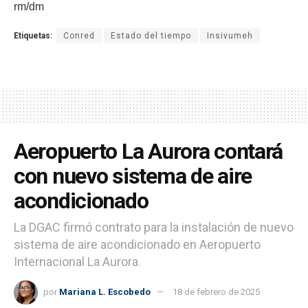
rm/dm
Etiquetas:
Conred
Estado del tiempo
Insivumeh
Aeropuerto La Aurora contará
con nuevo sistema de aire
acondicionado
La DGAC firmó contrato para la instalación de nuevo
sistema de aire acondicionado en Aeropuerto
Internacional La Aurora.
por
Mariana L. Escobedo
18 de febrero de 2025