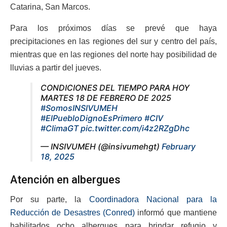
Catarina, San Marcos.
Para los próximos días se prevé que haya
precipitaciones en las regiones del sur y centro del país,
mientras que en las regiones del norte hay posibilidad de
lluvias a partir del jueves.
CONDICIONES DEL TIEMPO PARA HOY
MARTES 18 DE FEBRERO DE 2025
#SomosINSIVUMEH
#ElPuebloDignoEsPrimero
#CIV
#ClimaGT
pic.twitter.com/i4z2RZgDhc
— INSIVUMEH (@insivumehgt)
February
18, 2025
Atención en albergues
Por su parte, la
Coordinadora Nacional para la
Reducción de Desastres (Conred)
informó que mantiene
habilitados ocho albergues para brindar refugio y