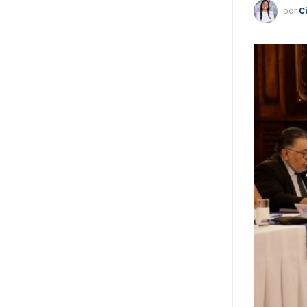
por
C