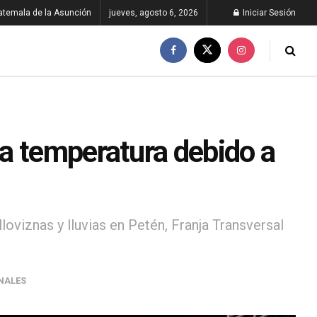
atemala de la Asunción
jueves, agosto 6, 2026
Iniciar Sesión
a temperatura debido a
loviznas y lluvias en Petén, Franja Transversal
NALES