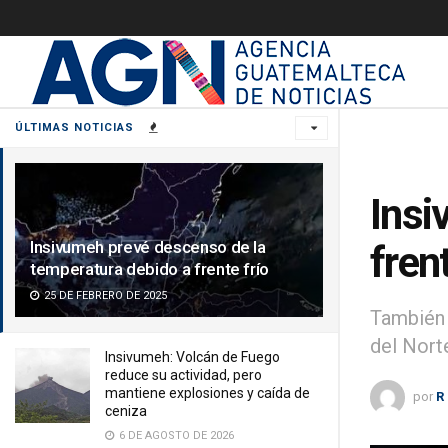
ÚLTIMAS NOTICIAS
Insi
Insivumeh prevé descenso de la
frent
temperatura debido a frente frío
25 DE FEBRERO DE 2025
También s
del Nort
Insivumeh: Volcán de Fuego
reduce su actividad, pero
mantiene explosiones y caída de
por
R
ceniza
6 DE AGOSTO DE 2026