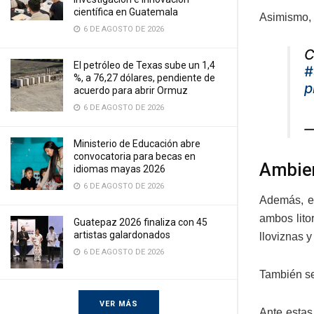
científica en Guatemala
Asimismo, 
6 DE AGOSTO DE 2026
C
El petróleo de Texas sube un 1,4
#
%, a 76,27 dólares, pendiente de
p
acuerdo para abrir Ormuz
6 DE AGOSTO DE 2026
—
Ministerio de Educación abre
convocatoria para becas en
Ambien
idiomas mayas 2026
6 DE AGOSTO DE 2026
Además, el
ambos lito
Guatepaz 2026 finaliza con 45
artistas galardonados
lloviznas y
6 DE AGOSTO DE 2026
También se
VER MÁS
Ante estas