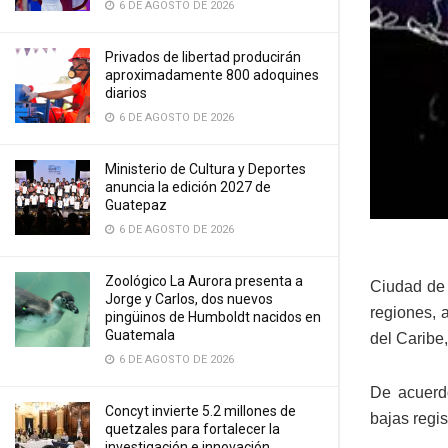
6 DE AGOSTO DE 2026
Privados de libertad producirán
aproximadamente 800 adoquines
diarios
6 DE AGOSTO DE 2026
Ministerio de Cultura y Deportes
anuncia la edición 2027 de
Guatepaz
6 DE AGOSTO DE 2026
Zoológico La Aurora presenta a
Ciudad de 
Jorge y Carlos, dos nuevos
regiones, a
pingüinos de Humboldt nacidos en
Guatemala
del Caribe
6 DE AGOSTO DE 2026
De acuerd
Concyt invierte 5.2 millones de
bajas regi
quetzales para fortalecer la
investigación e innovación