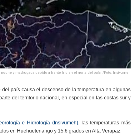
noche y madrugada debido a frente frío en el norte del país. /Foto: Insivumeh
te del país causa el descenso de la temperatura en algunas
rte del territorio nacional, en especial en las costas sur y
eorología e Hidrología (Insivumeh),
las temperaturas más
grados en Huehuetenango y 15.6 grados en Alta Verapaz.