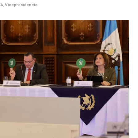
DA
,
Vicepresidencia