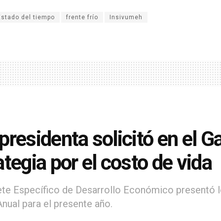
Estado del tiempo
frente frío
Insivumeh
presidenta solicitó en el G
ategia por el costo de vida
ete Específico de Desarrollo Económico presentó l
Anual para el presente año.