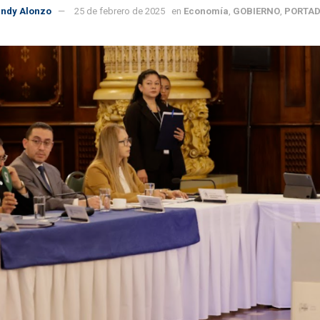
indy Alonzo
25 de febrero de 2025
en
Economía
,
GOBIERNO
,
PORTA