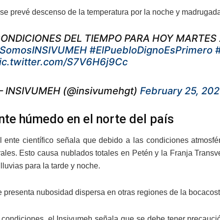
se prevé descenso de la temperatura por la noche y madrugada, s
ONDICIONES DEL TIEMPO PARA HOY MARTES 
SomosINSIVUMEH
#ElPuebloDignoEsPrimero
ic.twitter.com/S7V6H6j9Cc
 INSIVUMEH (@insivumehgt)
February 25, 20
te húmedo en el norte del país
 ente científico señala que debido a las condiciones atmosf
rales. Esto causa nublados totales en Petén y la Franja Transv
 lluvias para la tarde y noche.
 presenta nubosidad dispersa en otras regiones de la bocacosta 
 condiciones, el Insivumeh señala que se debe tener precauci