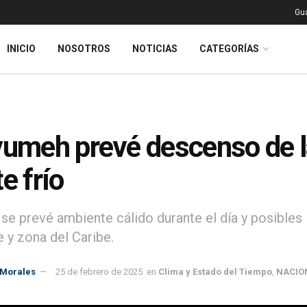
Gu
INICIO
NOSOTROS
NOTICIAS
CATEGORÍAS
vumeh prevé descenso de l
e frío
e prevé ambiente cálido durante el día y posibles l
e y zona del Caribe.
 Morales
25 de febrero de 2025
en
Clima y Estado del Tiempo
,
NACIO