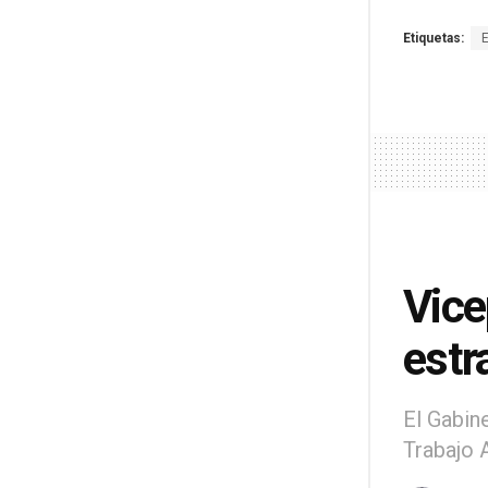
Etiquetas:
Vice
estr
El Gabin
Trabajo 