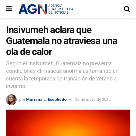
Insivumeh aclara que
Guatemala no atraviesa una
ola de calor
Según el Insivumeh, Guatemala no presenta
condiciones climáticas anormales tomando en
cuenta la temporada de transición de verano a
invierno.
por
Mariana L. Escobedo
22 de mayo de 2025