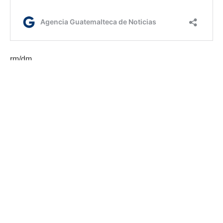
rm/dm
Etiquetas:
Chiapas
desaparecidos
México
Minex
Ministerio de Relaciones Exteriores
AGN.GT - 2021