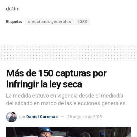
dc/dm
Etiquetas:
elecciones generales
IGSS
Más de 150 capturas por
infringir la ley seca
La medida estuvo en vigencia desde el mediodía
del sábado en marco de las elecciones generales.
por
Daniel Coromac
26 de junio de 2023