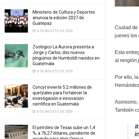
Ministerio de Cultura y Deportes
anuncia la edición 2027 de
Guatepaz
Ciudad de 
6 DE AGOSTO DE 2026
jueves los
Zoológico La Aurora presenta a
Esta entre
Jorge y Carlos, dos nuevos
pingüinos de Humboldt nacidos en
al renglón
Guatemala
6 DE AGOSTO DE 2026
Por ello, 
Hernández
Concyt invierte 5.2 millones de
quetzales para fortalecer la
investigación e innovación
Asimismo, 
científica en Guatemala
También co
6 DE AGOSTO DE 2026
#
El petróleo de Texas sube un 1,4
i
%, a 76,27 dólares, pendiente de
acuerdo para abrir Ormuz