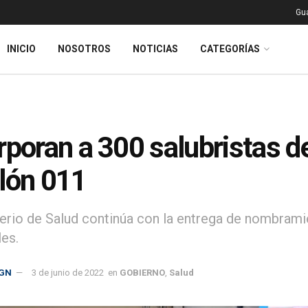
Gu
INICIO
NOSOTROS
NOTICIAS
CATEGORÍAS
rporan a 300 salubristas 
lón 011
terio de Salud continúa con la entrega de nombra
es.
GN
3 de junio de 2022
en
GOBIERNO
,
Salud