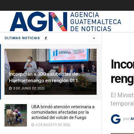
ÚLTIMAS NOTICIAS
Inco
Incorporan a 300 salubristas de
reng
Huehuetenango en renglón 011
3 DE JUNIO DE 2022
El Minis
temporal
UBA brindó atención veterinaria a
comunidades afectadas por la
actividad del volcán de Fuego
por
A
6 DE AGOSTO DE 2026