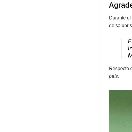
Agrad
Durante el
de salubri
E
i
M
Respecto d
país.