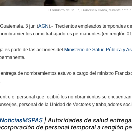
El ministro de Salud, Francisco Coma, durante act
Guatemala, 3 jun (
AGN
).- Trecientos empleados temporales de
 nombramientos como trabajadores permanentes (en renglón 01
ga es parte de las acciones del
Ministerio de Salud Pública y As
 permanente.
la entrega de nombramientos estuvo a cargo del ministro Francis
.
entre el personal que recibió los nombramientos se encuentran e
nserjes, personal de la Unidad de Vectores y trabajadores so
NoticiasMSPAS
| Autoridades de salud entreg
ncorporación de personal temporal a renglón