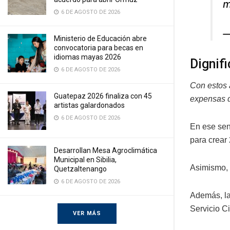
m
6 DE AGOSTO DE 2026
—
Ministerio de Educación abre
convocatoria para becas en
idiomas mayas 2026
Dignifi
6 DE AGOSTO DE 2026
Con estos a
Guatepaz 2026 finaliza con 45
expensas de
artistas galardonados
6 DE AGOSTO DE 2026
En ese sent
para crear
Desarrollan Mesa Agroclimática
Municipal en Sibilia,
Asimismo, 
Quetzaltenango
6 DE AGOSTO DE 2026
Además, la
Servicio Ci
VER MÁS