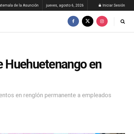
atemala de la Asunción
jueves, agosto 6, 2026
Iniciar Sesión
de Huehuetenango en
mientos en renglón permanente a empleados