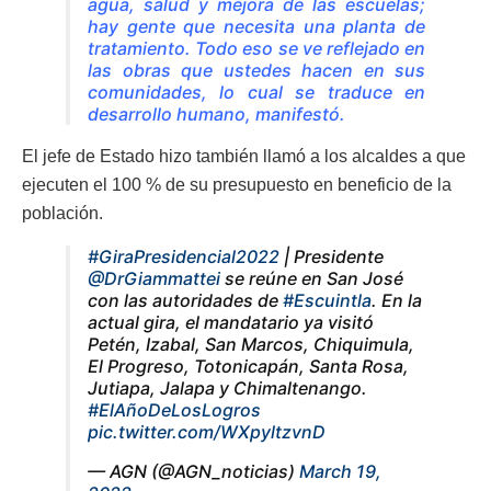
agua, salud y mejora de las escuelas;
hay gente que necesita una planta de
tratamiento. Todo eso se ve reflejado en
las obras que ustedes hacen en sus
comunidades, lo cual se traduce en
desarrollo humano, manifestó.
El jefe de Estado hizo también llamó a los alcaldes a que
ejecuten el 100 % de su presupuesto en beneficio de la
población.
#GiraPresidencial2022
| Presidente
@DrGiammattei
se reúne en San José
con las autoridades de
#Escuintla
. En la
actual gira, el mandatario ya visitó
Petén, Izabal, San Marcos, Chiquimula,
El Progreso, Totonicapán, Santa Rosa,
Jutiapa, Jalapa y Chimaltenango.
#ElAñoDeLosLogros
pic.twitter.com/WXpyltzvnD
— AGN (@AGN_noticias)
March 19,