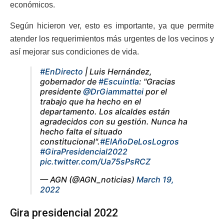
económicos.
Según hicieron ver, esto es importante, ya que permite
atender los requerimientos más urgentes de los vecinos y
así mejorar sus condiciones de vida.
#EnDirecto
| Luis Hernández,
gobernador de
#Escuintla
: "Gracias
presidente
@DrGiammattei
por el
trabajo que ha hecho en el
departamento. Los alcaldes están
agradecidos con su gestión. Nunca ha
hecho falta el situado
constitucional".
#ElAñoDeLosLogros
#GiraPresidencial2022
pic.twitter.com/Ua75sPsRCZ
— AGN (@AGN_noticias)
March 19,
2022
Gira presidencial 2022