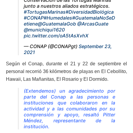
junto a nuestros aliados estratégicos.
#TortugasMarinas
#DiversidadBiológica
#CONAP
#Humedales
#GuatemalaNoSeD
etiene
@GuatemalaGob
@ArcasGuate
@munichiqui1620
pic.twitter.com/oA5tAsXvhX
— CONAP (@CONAPgt)
September 23,
2021
Según el Conap, durante el 21 y 22 de septiembre el
personal recorrió 36 kilómetros de playas en El Cebollito,
Hawaii, Las Mañanitas, El Rosario y El Dormido.
(Extendemos) un agradecimiento por
parte del Conap a las personas e
instituciones que colaboraron en la
actividad y a las comunidades por su
comprensión y apoyo, resaltó Pitter
Méndez, representante de la
institución.