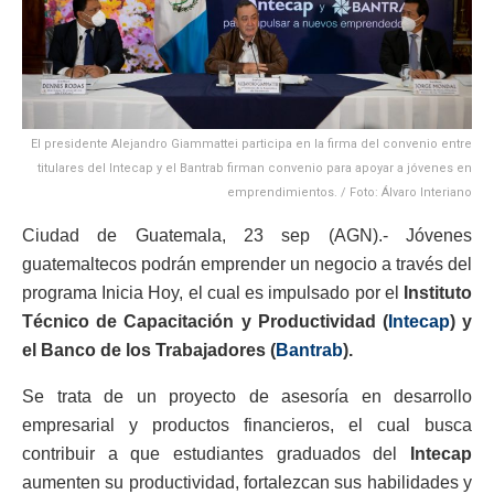
El presidente Alejandro Giammattei participa en la firma del convenio entre
titulares del Intecap y el Bantrab firman convenio para apoyar a jóvenes en
emprendimientos. / Foto: Álvaro Interiano
Ciudad de Guatemala, 23 sep (AGN).- Jóvenes
guatemaltecos podrán emprender un negocio a través del
programa Inicia Hoy, el cual es impulsado por el
Instituto
Técnico de Capacitación y Productividad (
Intecap
) y
el Banco de los Trabajadores (
Bantrab
).
Se trata de un proyecto de asesoría en desarrollo
empresarial y productos financieros, el cual busca
contribuir a que estudiantes graduados del
Intecap
aumenten su productividad, fortalezcan sus habilidades y