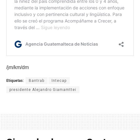
/jm/km/dm
Etiquetas:
Bantrab
Intecap
presidente Alejandro Giamamttei