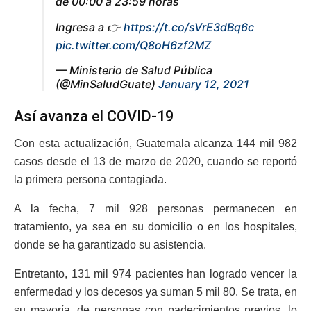
de 00:00 a 23:59 horas
Ingresa a 👉
https://t.co/sVrE3dBq6c
pic.twitter.com/Q8oH6zf2MZ
— Ministerio de Salud Pública
(@MinSaludGuate)
January 12, 2021
Así avanza el COVID-19
Con esta actualización, Guatemala alcanza 144 mil 982
casos desde el 13 de marzo de 2020, cuando se reportó
la primera persona contagiada.
A la fecha, 7 mil 928 personas permanecen en
tratamiento, ya sea en su domicilio o en los hospitales,
donde se ha garantizado su asistencia.
Entretanto, 131 mil 974 pacientes han logrado vencer la
enfermedad y los decesos ya suman 5 mil 80. Se trata, en
su mayoría, de personas con padecimientos previos, lo