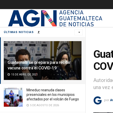
ÚLTIMAS NOTICIAS
Guat
Guatemala se prepara para recibir
COV
vacuna contra el COVID-19
15 DE ABRIL DE 2021
Autorida
una vez e
Mineduc reanuda clases
presenciales en los municipios
afectados por el volcán de Fuego
por
A
5 DE AGOSTO DE 2026