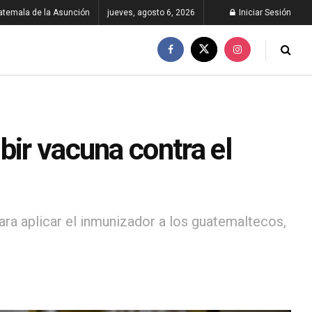
atemala de la Asunción
jueves, agosto 6, 2026
Iniciar Sesión
bir vacuna contra el
ara aplicar el inmunizador a los guatemaltecos,