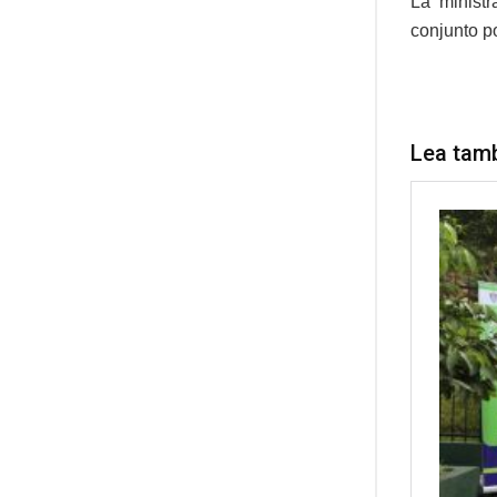
La ministr
conjunto po
Lea tam