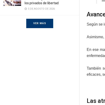
—
los privados de libertad
5 DE AGOSTO DE 2026
Avance
VER MÁS
Según se i
Asimismo, 
En ese mar
enfermeda
También s
eficaces, s
Las at