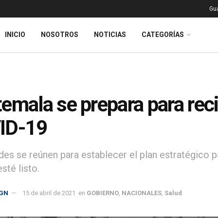
Gu
INICIO
NOSOTROS
NOTICIAS
CATEGORÍAS
emala se prepara para reci
ID-19
des se reúnen para establecer el plan estratégico p
sté listo.
GN
15 de abril de 2021
en
GOBIERNO
,
NACIONALES
,
Salud