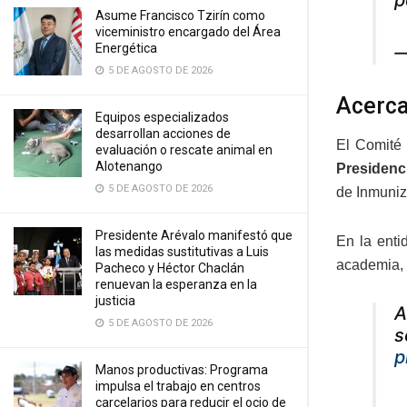
p
Asume Francisco Tzirín como
viceministro encargado del Área
Energética
—
5 DE AGOSTO DE 2026
Acerca
Equipos especializados
desarrollan acciones de
El Comité 
evaluación o rescate animal en
Alotenango
Presidenc
5 DE AGOSTO DE 2026
de Inmuniz
Presidente Arévalo manifestó que
En la enti
las medidas sustitutivas a Luis
academia, s
Pacheco y Héctor Chaclán
renuevan la esperanza en la
justicia
A
5 DE AGOSTO DE 2026
s
p
Manos productivas: Programa
impulsa el trabajo en centros
carcelarios para reducir el ocio de