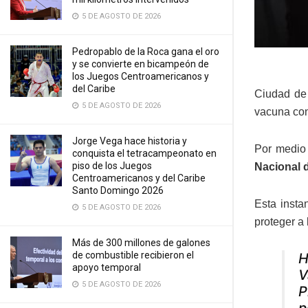
5 DE AGOSTO DE 2026
Pedropablo de la Roca gana el oro
y se convierte en bicampeón de
los Juegos Centroamericanos y
del Caribe
Ciudad de 
5 DE AGOSTO DE 2026
vacuna con
Jorge Vega hace historia y
Por medio 
conquista el tetracampeonato en
piso de los Juegos
Nacional 
Centroamericanos y del Caribe
Santo Domingo 2026
Esta insta
5 DE AGOSTO DE 2026
proteger a 
Más de 300 millones de galones
de combustible recibieron el
H
apoyo temporal
V
5 DE AGOSTO DE 2026
P