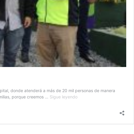
apital, donde atenderá a más de 20 mil personas de manera
Centro
amilias, porque creemos …
Sigue leyendo
de
Bienestar
Respiratorio
Móvil
llega