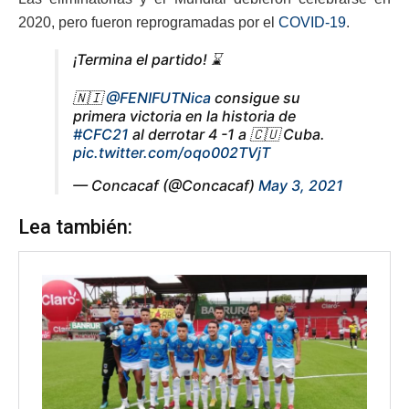
2020, pero fueron reprogramadas por el
COVID-19
.
¡Termina el partido! ⌛️
🇳🇮
@FENIFUTNica
consigue su
primera victoria en la historia de
#CFC21
al derrotar 4 -1 a 🇨🇺 Cuba.
pic.twitter.com/oqo002TVjT
— Concacaf (@Concacaf)
May 3, 2021
Lea también: