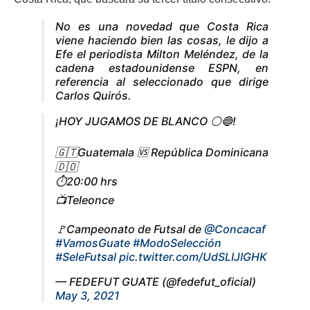
No es una novedad que Costa Rica
viene haciendo bien las cosas, le dijo a
Efe el periodista Milton Meléndez, de la
cadena estadounidense ESPN, en
referencia al seleccionado que dirige
Carlos Quirós.
¡HOY JUGAMOS DE BLANCO ⚪️🔵!
🇬🇹Guatemala 🆚 República Dominicana
🇩🇴
⏱️20:00 hrs
📺Teleonce
🚩Campeonato de Futsal de
@Concacaf
#VamosGuate
#ModoSelección
#SeleFutsal
pic.twitter.com/UdSLIJIGHK
— FEDEFUT GUATE (@fedefut_oficial)
May 3, 2021