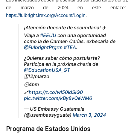
de marzo de 2024 en este enlace:
https://fulbright.irex.org/Account/Login
.
¡Atención docente de secundaria! ✈️
Viaja a
#EEUU
con una oportunidad
como la de Carmen Carías, exbecaria de
@FulbrightPrgrm
#TEA
.
¿Quieres saber cómo postularte?
Participa en la próxima charla de
@EducationUSA_GT
🗓️12/marzo
🕓4pm
🔗
https://t.co/wl50IdSIG0
pic.twitter.com/kBy8vOeWM6
— US Embassy Guatemala
(@usembassyguate)
March 3, 2024
Programa de Estados Unidos