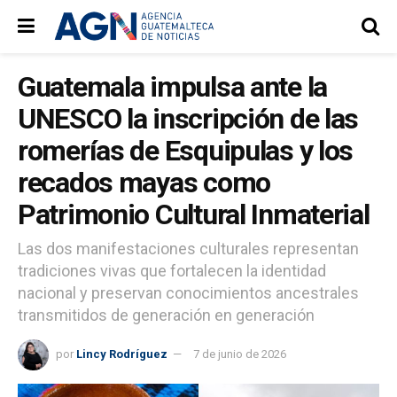
Guatemala impulsa ante la
UNESCO la inscripción de las
romerías de Esquipulas y los
recados mayas como
Patrimonio Cultural Inmaterial
Las dos manifestaciones culturales representan
tradiciones vivas que fortalecen la identidad
nacional y preservan conocimientos ancestrales
transmitidos de generación en generación
por
Lincy Rodríguez
7 de junio de 2026