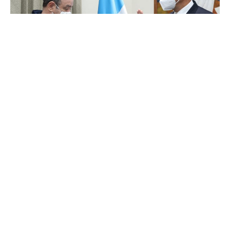
Carlos Enrique Franco Urzúa es juramentado como viceministro de
Gobernación. / Foto: Leonel Jiménez
Tiene estudios superiores, especializado en gestión y
administración pública y en temas económicos y
administrativos.
Lea también: