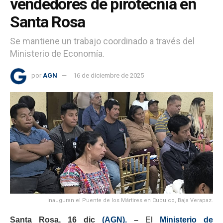
vendedores de pirotecnia en
Santa Rosa
Se mantiene un trabajo coordinado a través del
Ministerio de Economía.
por
AGN
16 de diciembre de 2025
Inauguran el Puente de los Mártires en Cubulco, Baja Verapaz.
Santa Rosa, 16 dic
(AGN).
–
El
Ministerio de