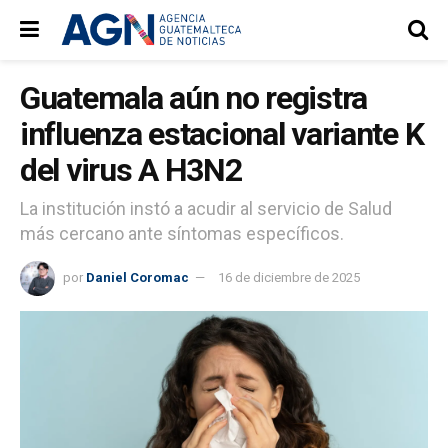
Guatemala aún no registra
influenza estacional variante K
del virus A H3N2
La institución instó a acudir al servicio de Salud
más cercano ante síntomas específicos.
por
Daniel Coromac
16 de diciembre de 2025